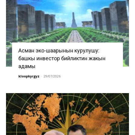
Асман эко-шаарынын курулушу:
башкы инвестор бийликтин жакын
адамы
kloopkyrgyz
-
29/07/2026