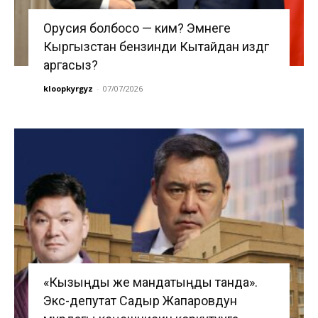
Орусия болбосо — ким? Эмнеге
Кыргызстан бензинди Кытайдан издөөгө
аргасыз?
kloopkyrgyz
-
07/07/2026
«Кызыңды же мандатыңды танда».
Экс-депутат Садыр Жапаровдун