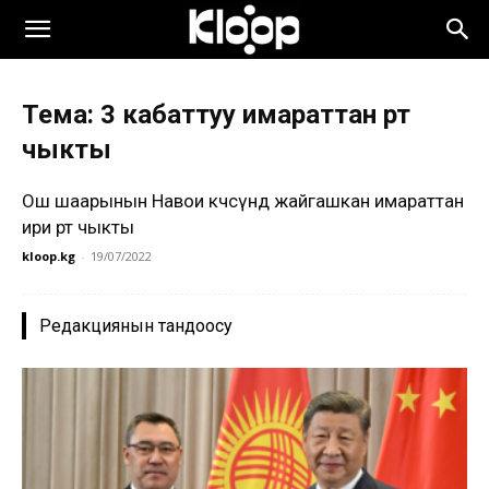
Тема: 3 кабаттуу имараттан өрт
чыкты
Ош шаарынын Навои көчөсүндө жайгашкан имараттан
ири өрт чыкты
kloop.kg
-
19/07/2022
Редакциянын тандоосу