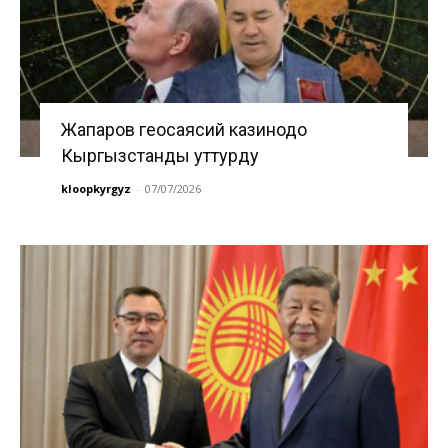
Жапаров геосаясий казинодо
Кыргызстанды уттурду
kloopkyrgyz
-
07/07/2026