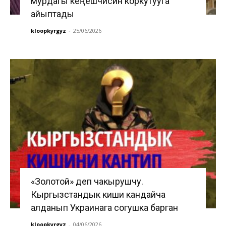
мурдагы кеңешчисин коркутууга
айыптады
kloopkyrgyz
-
25/06/2026
«Золотой» деп чакырушчу.
Кыргызстандык киши кандайча
алданып Украинага согушка барган
kloopkyrgyz
-
04/06/2026