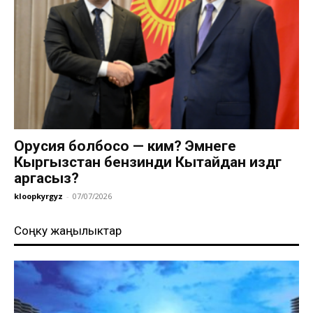
Орусия болбосо — ким? Эмнеге
Кыргызстан бензинди Кытайдан издөөгө
аргасыз?
kloopkyrgyz
-
07/07/2026
Соңку жаңылыктар