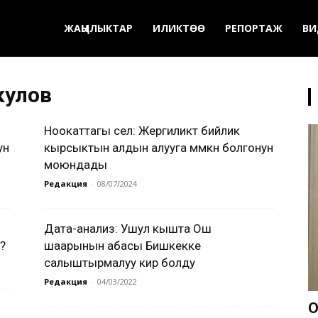
ЖАҢЫЛЫКТАР
ИЛИКТӨӨ
РЕПОРТАЖ
ВИ
кулов
Ноокаттагы сел: Жергиликтүү бийлик
ун
кырсыктын алдын алууга мүмкүн болгонун
моюндады
Редакция
-
08/07/2024
Дата-анализ: Ушул кышта Ош
?
шаарынын абасы Бишкекке
салыштырмалуу кир болду
Редакция
-
04/03/2022
О