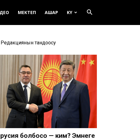
ДЕО
МЕКТЕП
АШАР
KY
Редакциянын тандоосу
русия болбосо — ким? Эмнеге