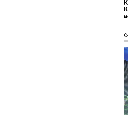
К
К
kl
С