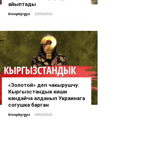
айыптады
kloopkyrgyz
-
25/06/2026
«Золотой» деп чакырушчу.
Кыргызстандык киши
кандайча алданып Украинага
согушка барган
kloopkyrgyz
-
04/06/2026