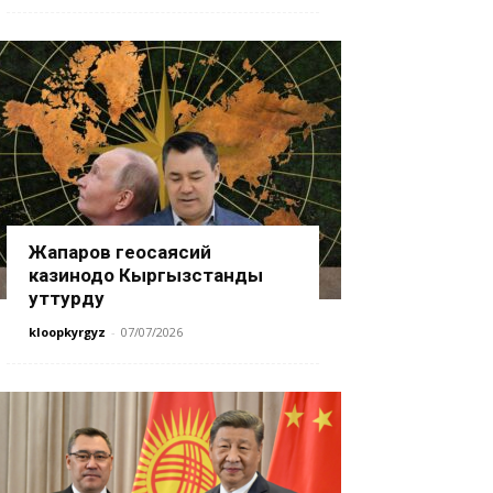
Жапаров геосаясий
казинодо Кыргызстанды
уттурду
kloopkyrgyz
-
07/07/2026