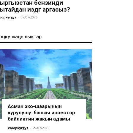
ыргызстан бензинди
ытайдан издөөгө аргасыз?
oopkyrgyz
-
07/07/2026
оңку жаңылыктар
Асман эко-шаарынын
курулушу: башкы инвестор
бийликтин жакын адамы
kloopkyrgyz
-
29/07/2026