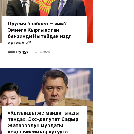
Орусия болбосо — ким?
Эмнеге Кыргызстан
бензинди Кытайдан издөөгө
аргасыз?
kloopkyrgyz
-
07/07/2026
«Кызыңды же мандатыңды
танда». Экс-депутат Садыр
Жапаровдун мурдагы
кеңешчисин коркутууга