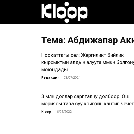
Клооп
кыргызча
Тема: Абдижапар Ак
Ноокаттагы сел: Жергиликтүү бийлик
|
кырсыктын алдын алууга мүмкүн болгон
моюндады
Редакция
-
08/07/2024
Кыргызстан
3 млн доллар сарпталчу долбоор. Ош
мэриясы таза суу көйгөйүн кантип чечет
жаңылыктары
Kloop
-
16/05/2022