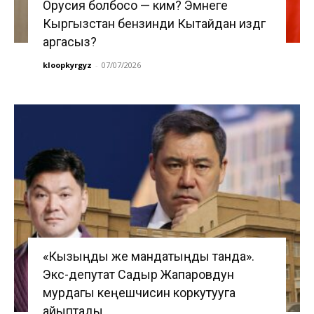
Орусия болбосо — ким? Эмнеге
Кыргызстан бензинди Кытайдан издөөгө
аргасыз?
kloopkyrgyz
-
07/07/2026
«Кызыңды же мандатыңды танда».
Экс-депутат Садыр Жапаровдун
мурдагы кеңешчисин коркутууга
айыптады