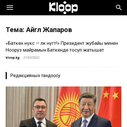
Тема: Айгүл Жапаров
«Баткен өнүксө — өлкө өнүгөт!» Президент жубайы менен
Нооруз майрамын Баткенде тосуп жатышат
kloop.kg
-
21/03/2022
Редакциянын тандоосу