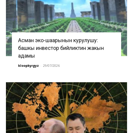
Асман эко-шаарынын курулушу:
башкы инвестор бийликтин жакын
адамы
kloopkyrgyz
-
29/07/2026