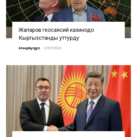
Жапаров геосаясий казинодо
Кыргызстанды уттурду
kloopkyrgyz
-
07/07/2026