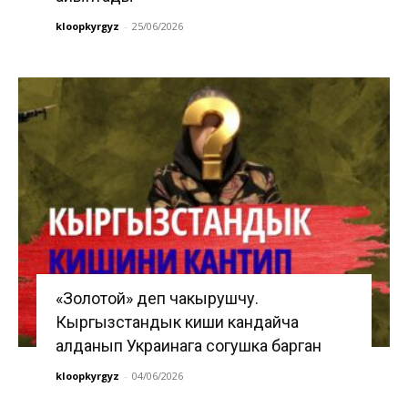
kloopkyrgyz
-
25/06/2026
«Золотой» деп чакырушчу.
Кыргызстандык киши кандайча
алданып Украинага согушка барган
kloopkyrgyz
-
04/06/2026