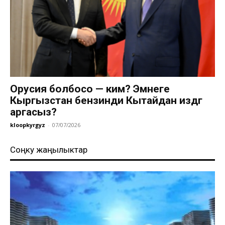
Орусия болбосо — ким? Эмнеге
Кыргызстан бензинди Кытайдан издөөгө
аргасыз?
kloopkyrgyz
-
07/07/2026
Соңку жаңылыктар