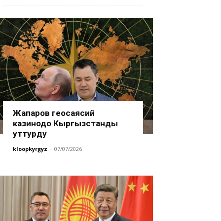
Жапаров геосаясий
казинодо Кыргызстанды
уттурду
kloopkyrgyz
-
07/07/2026