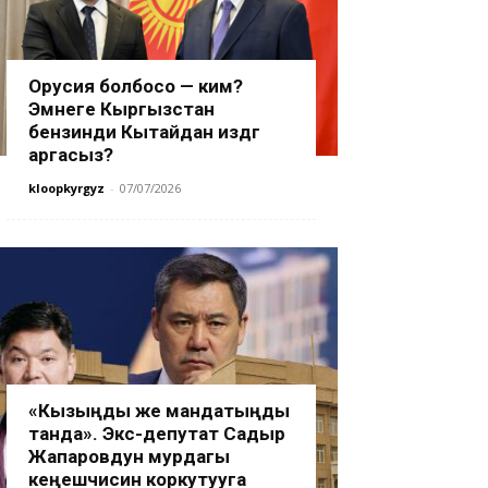
Орусия болбосо — ким?
Эмнеге Кыргызстан
бензинди Кытайдан издөөгө
аргасыз?
kloopkyrgyz
-
07/07/2026
«Кызыңды же мандатыңды
танда». Экс-депутат Садыр
Жапаровдун мурдагы
кеңешчисин коркутууга