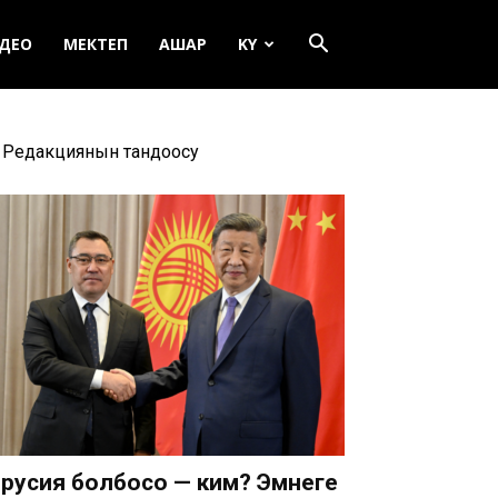
ДЕО
МЕКТЕП
АШАР
KY
Редакциянын тандоосу
русия болбосо — ким? Эмнеге