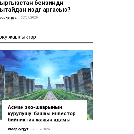
ыргызстан бензинди
ытайдан издөөгө аргасыз?
oopkyrgyz
-
07/07/2026
оңку жаңылыктар
Асман эко-шаарынын
курулушу: башкы инвестор
бийликтин жакын адамы
kloopkyrgyz
-
29/07/2026