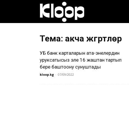
Клооп
кыргызча
Тема: акча жүгүртүүлөр
УБ банк карталарын ата-энелердин
|
уруксатысыз эле 16 жаштан тартып
бере баштоону сунуштады
kloop.kg
-
07/09/2022
Кыргызстан
жаңылыктары