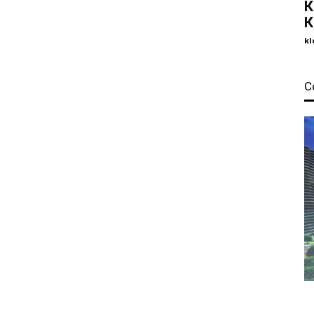
К
К
kl
С