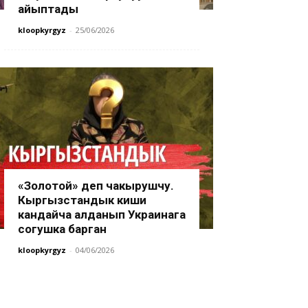
айыптады
kloopkyrgyz
-
25/06/2026
«Золотой» деп чакырушчу.
Кыргызстандык киши
кандайча алданып Украинага
согушка барган
kloopkyrgyz
-
04/06/2026