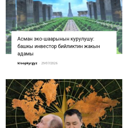
Асман эко-шаарынын курулушу:
башкы инвестор бийликтин жакын
адамы
kloopkyrgyz
-
29/07/2026