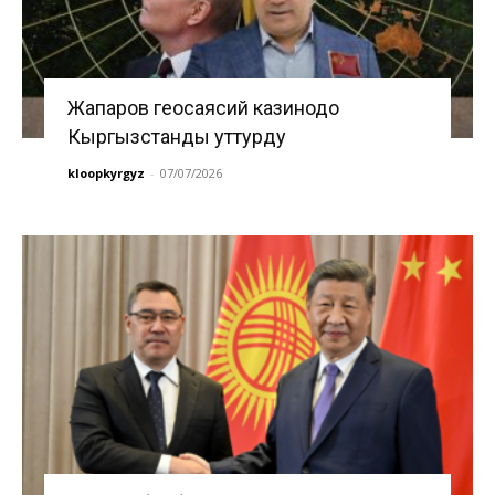
Жапаров геосаясий казинодо
Кыргызстанды уттурду
kloopkyrgyz
-
07/07/2026