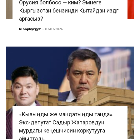
Орусия болбосо — ким? Эмнеге
Кыргызстан бензинди Кытайдан издөөгө
аргасыз?
kloopkyrgyz
-
07/07/2026
«Кызыңды же мандатыңды танда».
Экс-депутат Садыр Жапаровдун
мурдагы кеңешчисин коркутууга
айыптады