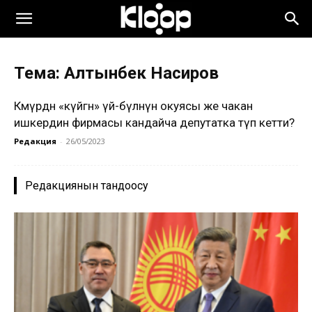
Тема: Алтынбек Насиров
Көмүрдөн «күйгөн» үй-бүлөнүн окуясы же чакан
ишкердин фирмасы кандайча депутатка өтүп кетти?
Редакция
-
26/05/2023
Редакциянын тандоосу