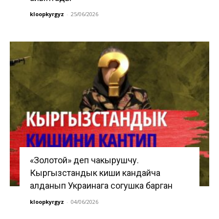
kloopkyrgyz
-
25/06/2026
«Золотой» деп чакырушчу.
Кыргызстандык киши кандайча
алданып Украинага согушка барган
kloopkyrgyz
-
04/06/2026