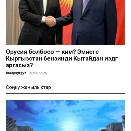
Орусия болбосо — ким? Эмнеге
Кыргызстан бензинди Кытайдан издөөгө
аргасыз?
kloopkyrgyz
-
07/07/2026
Соңку жаңылыктар