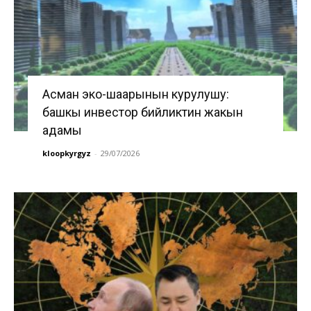
Асман эко-шаарынын курулушу:
башкы инвестор бийликтин жакын
адамы
kloopkyrgyz
-
29/07/2026