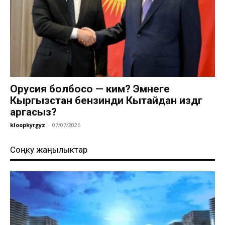
Орусия болбосо — ким? Эмнеге
Кыргызстан бензинди Кытайдан издөөгө
аргасыз?
kloopkyrgyz
-
07/07/2026
Соңку жаңылыктар