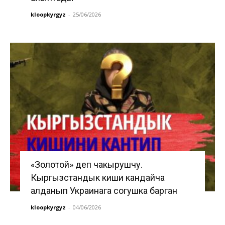
kloopkyrgyz
-
25/06/2026
«Золотой» деп чакырушчу.
Кыргызстандык киши кандайча
алданып Украинага согушка барган
kloopkyrgyz
-
04/06/2026