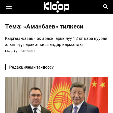
Тема: «Аманбаев» тилкеси
Кыргыз-казак чек арасы аркылуу 12 кг кара куурай
алып өтүүгө аракет кылгандар кармалды
kloop.kg
-
04/02/2022
Редакциянын тандоосу