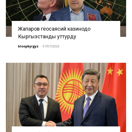
Жапаров геосаясий казинодо
Кыргызстанды уттурду
kloopkyrgyz
-
07/07/2026