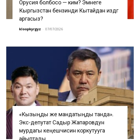
Орусия болбосо — ким? Эмнеге
Кыргызстан бензинди Кытайдан издөөгө
аргасыз?
kloopkyrgyz
-
07/07/2026
«Кызыңды же мандатыңды танда».
Экс-депутат Садыр Жапаровдун
мурдагы кеңешчисин коркутууга
айыптады