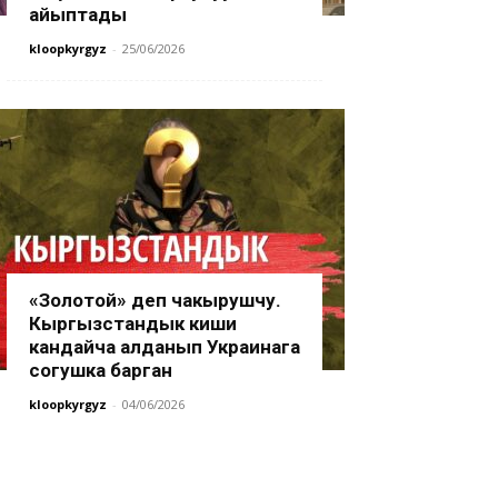
айыптады
kloopkyrgyz
-
25/06/2026
«Золотой» деп чакырушчу.
Кыргызстандык киши
кандайча алданып Украинага
согушка барган
kloopkyrgyz
-
04/06/2026