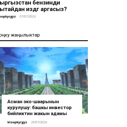
ыргызстан бензинди
ытайдан издөөгө аргасыз?
oopkyrgyz
-
07/07/2026
оңку жаңылыктар
Асман эко-шаарынын
курулушу: башкы инвестор
бийликтин жакын адамы
kloopkyrgyz
-
29/07/2026