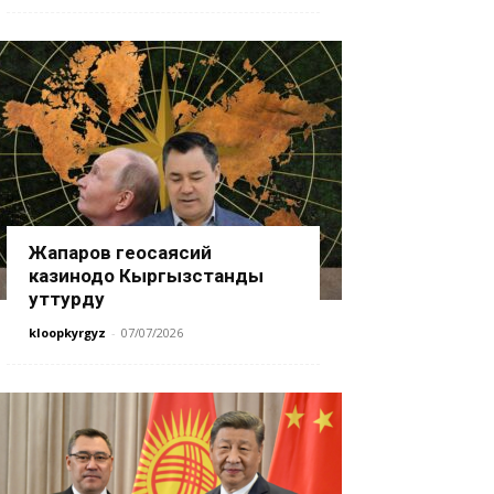
Жапаров геосаясий
казинодо Кыргызстанды
уттурду
kloopkyrgyz
-
07/07/2026