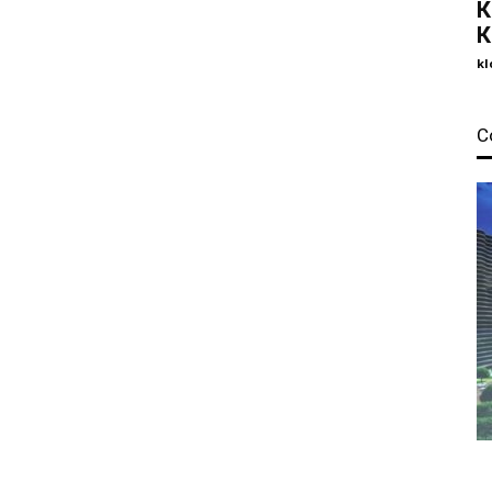
К
К
kl
С