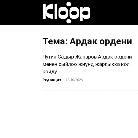
Клооп
кыргызча
Тема: Ардак ордени
Путин Садыр Жапаров Ардак ордени
|
менен сыйлоо жөнүндө жарлыкка кол
койду
Редакция
-
12/10/2023
Кыргызстан
жаңылыктары