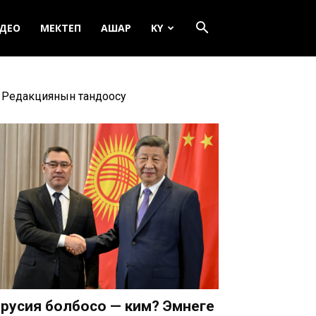
ДЕО
МЕКТЕП
АШАР
KY
Редакциянын тандоосу
русия болбосо — ким? Эмнеге