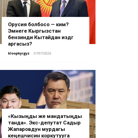
Орусия болбосо — ким?
Эмнеге Кыргызстан
бензинди Кытайдан издөөгө
аргасыз?
kloopkyrgyz
-
07/07/2026
«Кызыңды же мандатыңды
танда». Экс-депутат Садыр
Жапаровдун мурдагы
кеңешчисин коркутууга