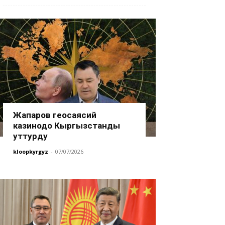
Жапаров геосаясий
казинодо Кыргызстанды
уттурду
kloopkyrgyz
-
07/07/2026