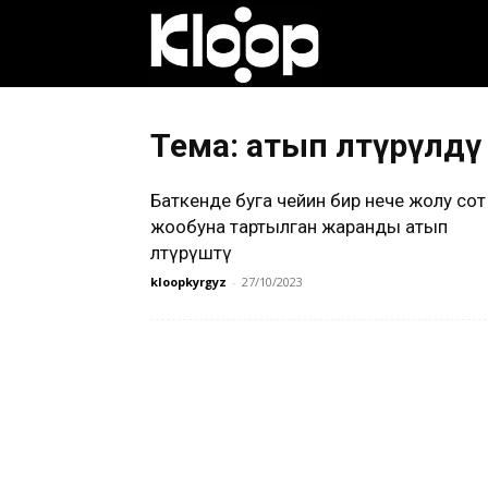
Клооп
кыргызча
Тема: атып өлтүрүлдү
Баткенде буга чейин бир нече жолу сот
|
жообуна тартылган жаранды атып
өлтүрүштү
kloopkyrgyz
-
27/10/2023
Кыргызстан
жаңылыктары