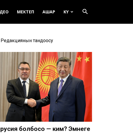
ДЕО
МЕКТЕП
АШАР
KY
Редакциянын тандоосу
русия болбосо — ким? Эмнеге