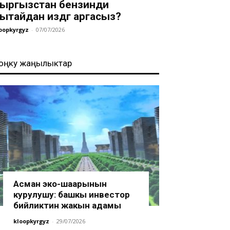
ыргызстан бензинди
ытайдан издөөгө аргасыз?
oopkyrgyz
-
07/07/2026
оңку жаңылыктар
Асман эко-шаарынын
курулушу: башкы инвестор
бийликтин жакын адамы
kloopkyrgyz
-
29/07/2026