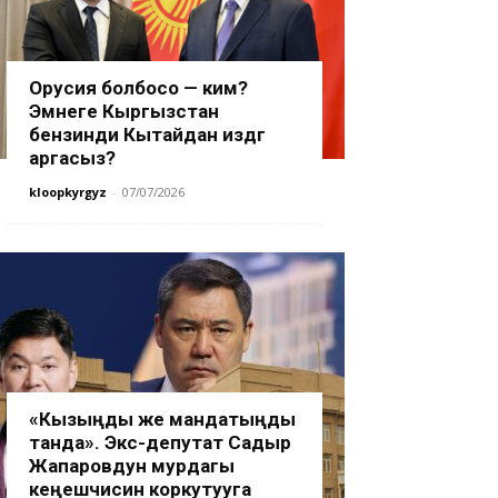
Орусия болбосо — ким?
Эмнеге Кыргызстан
бензинди Кытайдан издөөгө
аргасыз?
kloopkyrgyz
-
07/07/2026
«Кызыңды же мандатыңды
танда». Экс-депутат Садыр
Жапаровдун мурдагы
кеңешчисин коркутууга