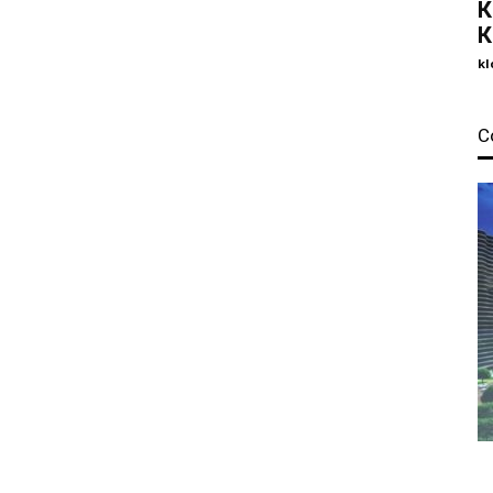
К
К
kl
С