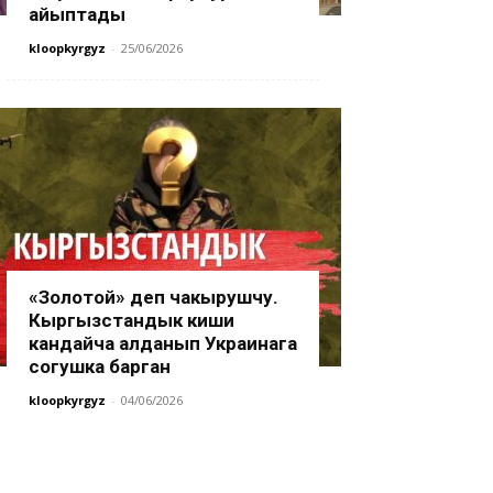
айыптады
kloopkyrgyz
-
25/06/2026
«Золотой» деп чакырушчу.
Кыргызстандык киши
кандайча алданып Украинага
согушка барган
kloopkyrgyz
-
04/06/2026