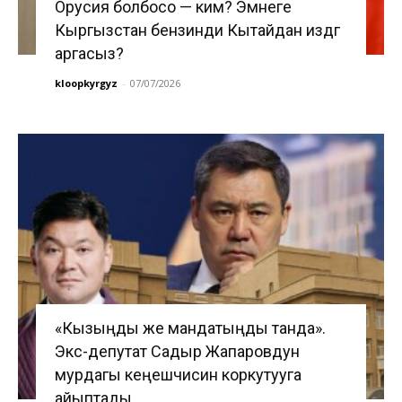
Орусия болбосо — ким? Эмнеге
Кыргызстан бензинди Кытайдан издөөгө
аргасыз?
kloopkyrgyz
-
07/07/2026
«Кызыңды же мандатыңды танда».
Экс-депутат Садыр Жапаровдун
мурдагы кеңешчисин коркутууга
айыптады