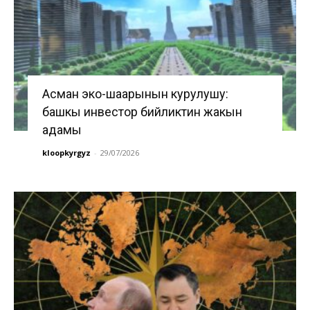
Асман эко-шаарынын курулушу:
башкы инвестор бийликтин жакын
адамы
kloopkyrgyz
-
29/07/2026