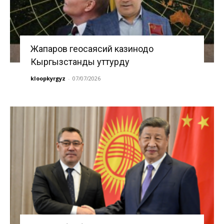
Жапаров геосаясий казинодо
Кыргызстанды уттурду
kloopkyrgyz
-
07/07/2026