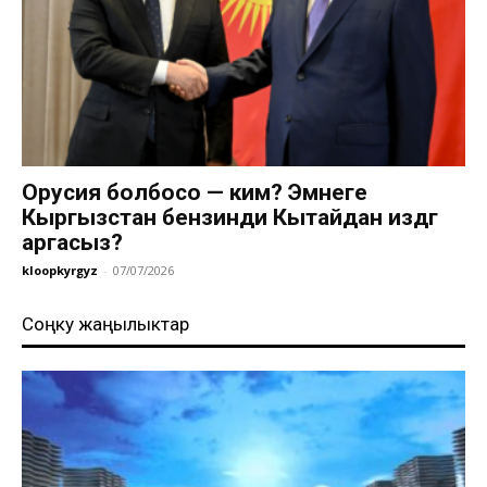
Орусия болбосо — ким? Эмнеге
Кыргызстан бензинди Кытайдан издөөгө
аргасыз?
kloopkyrgyz
-
07/07/2026
Соңку жаңылыктар