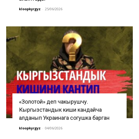
kloopkyrgyz
-
25/06/2026
«Золотой» деп чакырушчу.
Кыргызстандык киши кандайча
алданып Украинага согушка барган
kloopkyrgyz
-
04/06/2026