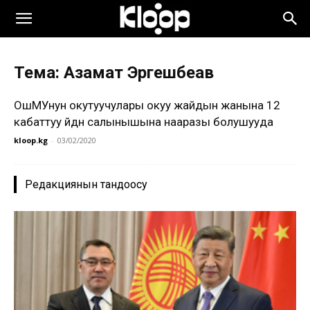
Тема: Азамат Эргешбеав
ОшМУнун окутуучулары окуу жайдын жанына 12
кабаттуу үйдүн салынышына нааразы болушууда
kloop.kg
-
03/02/2020
Редакциянын тандоосу