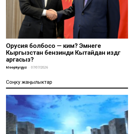
Орусия болбосо — ким? Эмнеге
Кыргызстан бензинди Кытайдан издөөгө
аргасыз?
kloopkyrgyz
-
07/07/2026
Соңку жаңылыктар