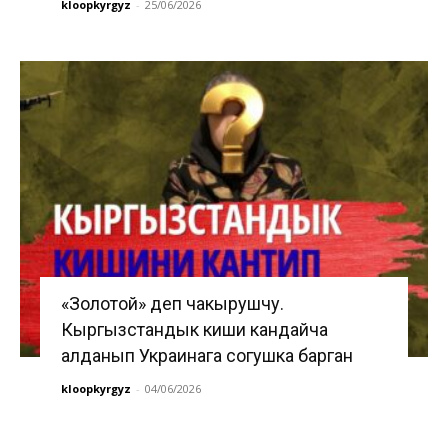
kloopkyrgyz
-
25/06/2026
«Золотой» деп чакырушчу.
Кыргызстандык киши кандайча
алданып Украинага согушка барган
kloopkyrgyz
-
04/06/2026