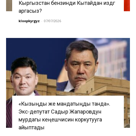
Кыргызстан бензинди Кытайдан издөөгө
аргасыз?
kloopkyrgyz
-
07/07/2026
«Кызыңды же мандатыңды танда».
Экс-депутат Садыр Жапаровдун
мурдагы кеңешчисин коркутууга
айыптады