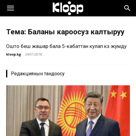
Тема: Баланы кароосуз калтыруу
Ошто беш жашар бала 5-кабаттан кулап көз жумду
kloop.kg
-
24/01/2018
Редакциянын тандоосу