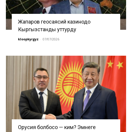
Жапаров геосаясий казинодо
Кыргызстанды уттурду
kloopkyrgyz
-
07/07/2026
Орусия болбосо — ким? Эмнеге