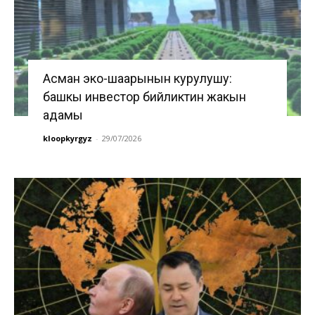
Асман эко-шаарынын курулушу:
башкы инвестор бийликтин жакын
адамы
kloopkyrgyz
-
29/07/2026