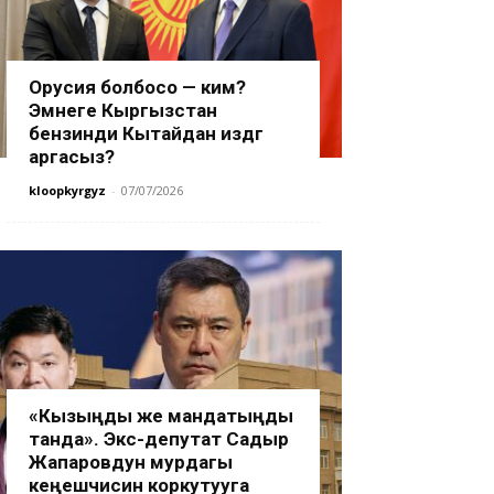
Орусия болбосо — ким?
Эмнеге Кыргызстан
бензинди Кытайдан издөөгө
аргасыз?
kloopkyrgyz
-
07/07/2026
«Кызыңды же мандатыңды
танда». Экс-депутат Садыр
Жапаровдун мурдагы
кеңешчисин коркутууга