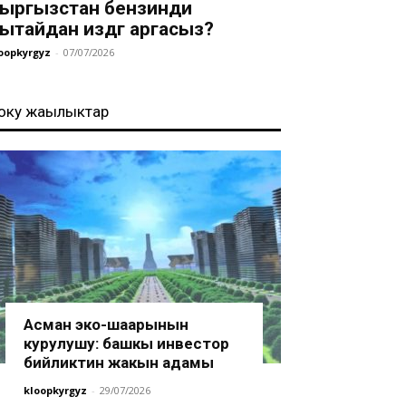
ыргызстан бензинди
ытайдан издөөгө аргасыз?
oopkyrgyz
-
07/07/2026
оңку жаңылыктар
Асман эко-шаарынын
курулушу: башкы инвестор
бийликтин жакын адамы
kloopkyrgyz
-
29/07/2026