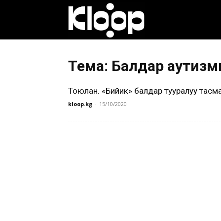
Клооп
кыргызча
Тема: Балдар аутизм
Тоюлан. «Бийик» балдар тууралуу тасм
|
kloop.kg
-
15/10/2020
Кыргызстан
жаңылыктары