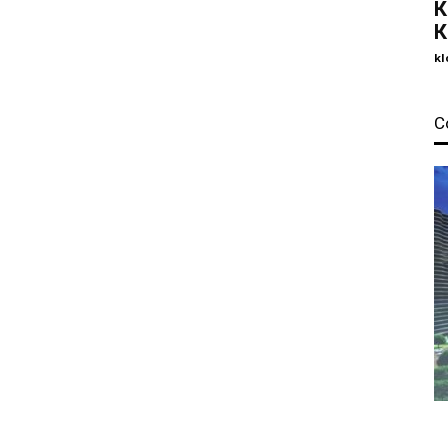
К
К
kl
С