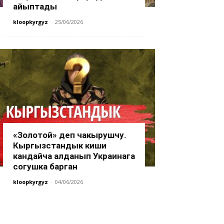
айыптады
kloopkyrgyz
-
25/06/2026
«Золотой» деп чакырушчу.
Кыргызстандык киши
кандайча алданып Украинага
согушка барган
kloopkyrgyz
-
04/06/2026