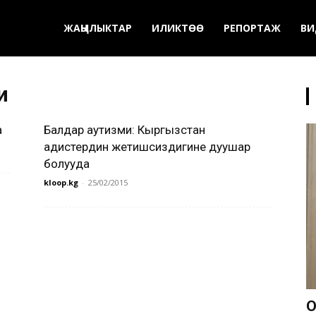
ЖАҢЫЛЫКТАР
ИЛИКТӨӨ
РЕПОРТАЖ
ВИ
и
а
Балдар аутизми: Кыргызстан
адистердин жетишсиздигине дуушар
болууда
kloop.kg
-
25/02/2015
О