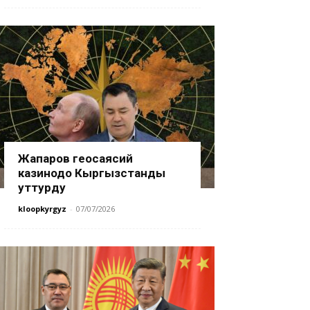
Жапаров геосаясий
казинодо Кыргызстанды
уттурду
kloopkyrgyz
-
07/07/2026