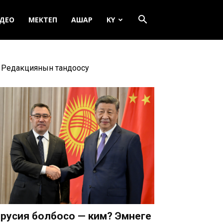
ДЕО
МЕКТЕП
АШАР
KY
Редакциянын тандоосу
русия болбосо — ким? Эмнеге