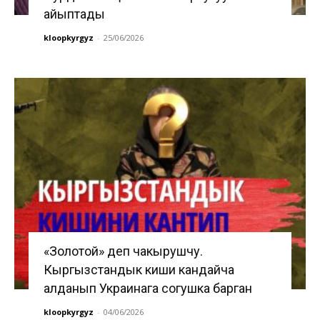
айыптады
kloopkyrgyz
-
25/06/2026
«Золотой» деп чакырушчу.
Кыргызстандык киши кандайча
алданып Украинага согушка барган
kloopkyrgyz
-
04/06/2026