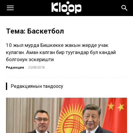
Тема: Баскетбол
10 жыл мурда Бишкекке жакын жерде учак
кулаган. Аман калган бир туугандар бул кандай
болгонун эскеришти
Редакция
-
25/08/2018
Редакциянын тандоосу