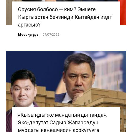
Орусия болбосо — ким? Эмнеге
Кыргызстан бензинди Кытайдан издөөгө
аргасыз?
kloopkyrgyz
-
07/07/2026
«Кызыңды же мандатыңды танда».
Экс-депутат Садыр Жапаровдун
мурдагы кеңешчисин коркутууга