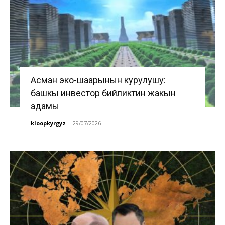
Асман эко-шаарынын курулушу:
башкы инвестор бийликтин жакын
адамы
kloopkyrgyz
-
29/07/2026