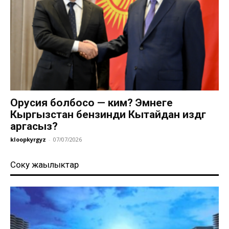
Орусия болбосо — ким? Эмнеге
Кыргызстан бензинди Кытайдан издөөгө
аргасыз?
kloopkyrgyz
-
07/07/2026
Соңку жаңылыктар