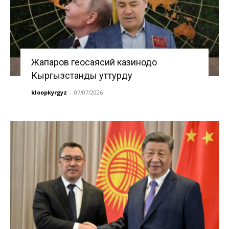
Жапаров геосаясий казинодо
Кыргызстанды уттурду
kloopkyrgyz
-
07/07/2026