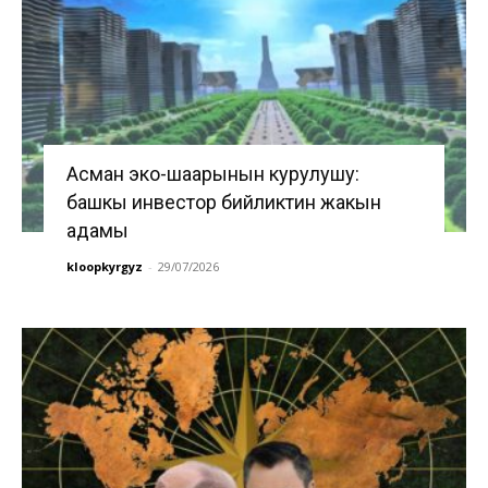
Асман эко-шаарынын курулушу:
башкы инвестор бийликтин жакын
адамы
kloopkyrgyz
-
29/07/2026