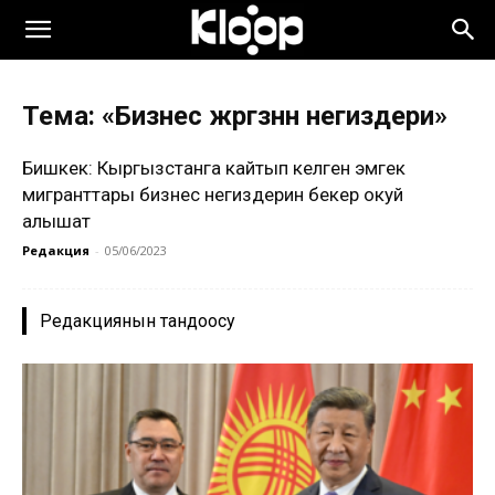
Тема: «Бизнес жүргүзүүнүн негиздери»
Бишкек: Кыргызстанга кайтып келген эмгек
мигранттары бизнес негиздерин бекер окуй
алышат
Редакция
-
05/06/2023
Редакциянын тандоосу