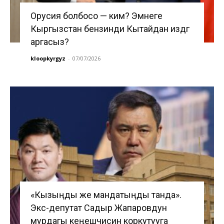
Орусия болбосо — ким? Эмнеге
Кыргызстан бензинди Кытайдан издөөгө
аргасыз?
kloopkyrgyz
-
07/07/2026
«Кызыңды же мандатыңды танда».
Экс-депутат Садыр Жапаровдун
мурдагы кеңешчисин коркутууга