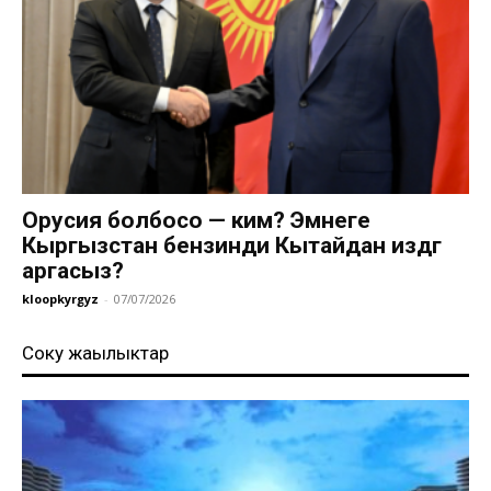
Орусия болбосо — ким? Эмнеге
Кыргызстан бензинди Кытайдан издөөгө
аргасыз?
kloopkyrgyz
-
07/07/2026
Соңку жаңылыктар