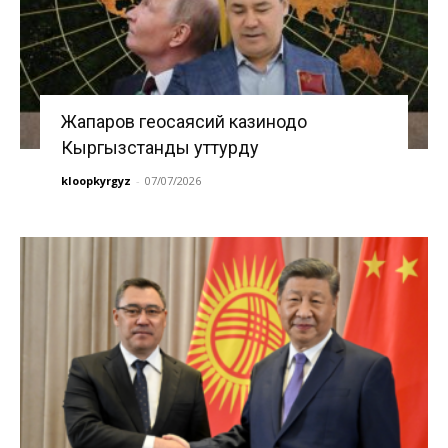
Жапаров геосаясий казинодо
Кыргызстанды уттурду
kloopkyrgyz
-
07/07/2026