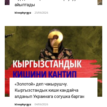
айыптады
kloopkyrgyz
-
25/06/2026
«Золотой» деп чакырушчу.
Кыргызстандык киши кандайча
алданып Украинага согушка барган
kloopkyrgyz
-
04/06/2026