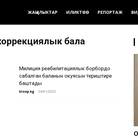
ЖАҢЫЛЫКТАР
ИЛИКТӨӨ
РЕПОРТАЖ
ВИ
окоррекциялык бала
Милиция реабилитациялык борбордо
сабалган баланын окуясын териштире
баштады
kloop.kg
-
04/01/2023
О