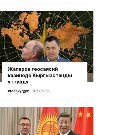
Жапаров геосаясий
казинодо Кыргызстанды
уттурду
kloopkyrgyz
-
07/07/2026