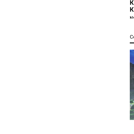
К
К
kl
С