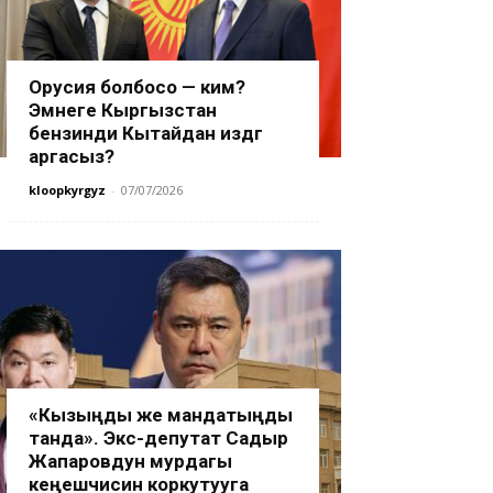
Орусия болбосо — ким?
Эмнеге Кыргызстан
бензинди Кытайдан издөөгө
аргасыз?
kloopkyrgyz
-
07/07/2026
«Кызыңды же мандатыңды
танда». Экс-депутат Садыр
Жапаровдун мурдагы
кеңешчисин коркутууга