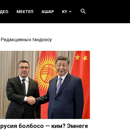
ДЕО
МЕКТЕП
АШАР
KY
Редакциянын тандоосу
русия болбосо — ким? Эмнеге