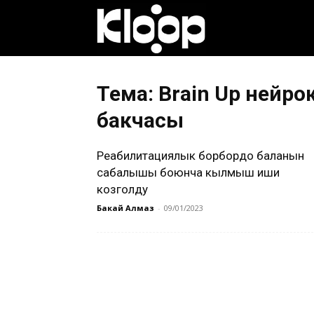
Клооп
кыргызча
Тема: Brain Up нейр
бакчасы
|
Реабилитациялык борбордо баланын
сабалышы боюнча кылмыш иши
козголду
Кыргызстан
Бакай Алмаз
-
09/01/2023
жаңылыктары