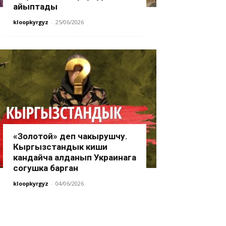
айыптады
kloopkyrgyz
-
25/06/2026
«Золотой» деп чакырушчу.
Кыргызстандык киши
кандайча алданып Украинага
согушка барган
kloopkyrgyz
-
04/06/2026