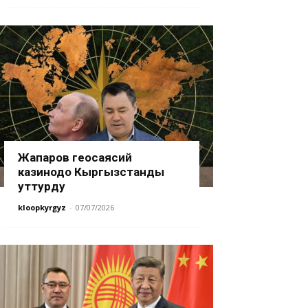
Жапаров геосаясий
казинодо Кыргызстанды
уттурду
kloopkyrgyz
-
07/07/2026