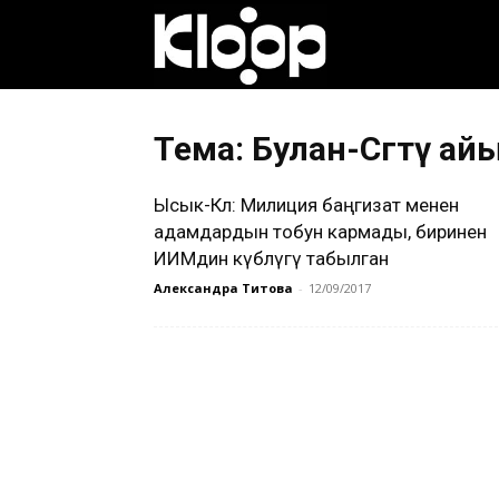
Клооп
кыргызча
Тема: Булан-Сөгөтү а
Ысык-Көл: Милиция баңгизат менен
|
адамдардын тобун кармады, биринен
ИИМдин күбөлүгү табылган
Александра Титова
-
12/09/2017
Кыргызстан
жаңылыктары