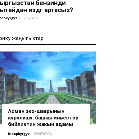
ыргызстан бензинди
ытайдан издөөгө аргасыз?
oopkyrgyz
-
07/07/2026
оңку жаңылыктар
Асман эко-шаарынын
курулушу: башкы инвестор
бийликтин жакын адамы
kloopkyrgyz
-
29/07/2026