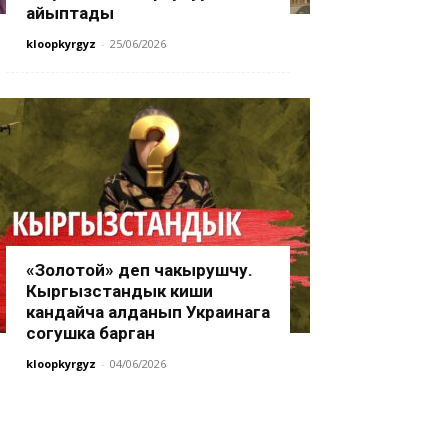
айыптады
kloopkyrgyz
-
25/06/2026
«Золотой» деп чакырушчу.
Кыргызстандык киши
кандайча алданып Украинага
согушка барган
kloopkyrgyz
-
04/06/2026