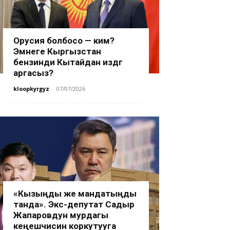
Орусия болбосо — ким?
Эмнеге Кыргызстан
бензинди Кытайдан издөөгө
аргасыз?
kloopkyrgyz
-
07/07/2026
«Кызыңды же мандатыңды
танда». Экс-депутат Садыр
Жапаровдун мурдагы
кеңешчисин коркутууга