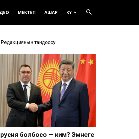
ДЕО
МЕКТЕП
АШАР
KY
Редакциянын тандоосу
русия болбосо — ким? Эмнеге