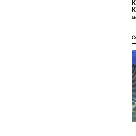
К
К
kl
С