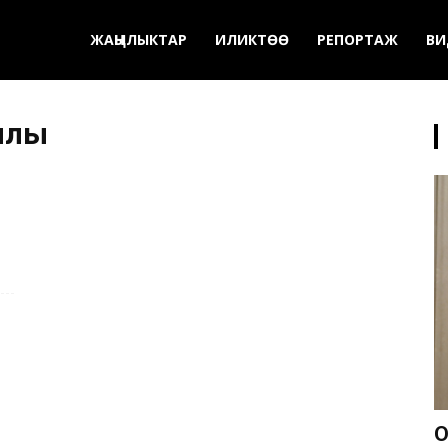
ЖАҢЫЛЫКТАР
ИЛИКТӨӨ
РЕПОРТАЖ
ВИ
йылы
О