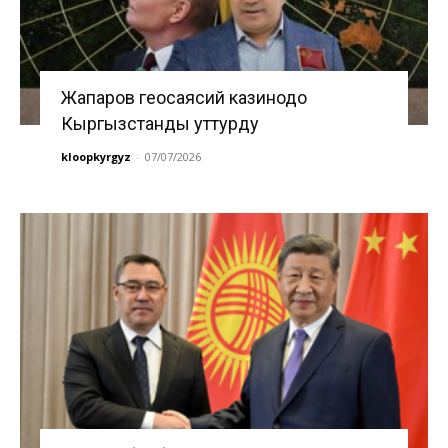
Жапаров геосаясий казинодо
Кыргызстанды уттурду
kloopkyrgyz
-
07/07/2026