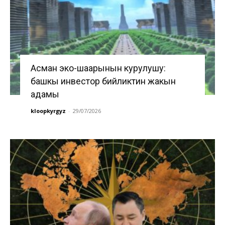
Асман эко-шаарынын курулушу:
башкы инвестор бийликтин жакын
адамы
kloopkyrgyz
-
29/07/2026