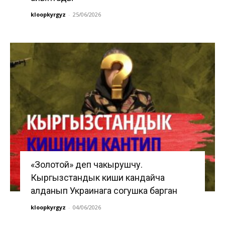
kloopkyrgyz
-
25/06/2026
«Золотой» деп чакырушчу.
Кыргызстандык киши кандайча
алданып Украинага согушка барган
kloopkyrgyz
-
04/06/2026