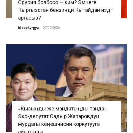
Орусия болбосо — ким? Эмнеге
Кыргызстан бензинди Кытайдан издөөгө
аргасыз?
kloopkyrgyz
-
07/07/2026
«Кызыңды же мандатыңды танда».
Экс-депутат Садыр Жапаровдун
мурдагы кеңешчисин коркутууга
айыптады