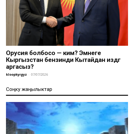
Орусия болбосо — ким? Эмнеге
Кыргызстан бензинди Кытайдан издөөгө
аргасыз?
kloopkyrgyz
-
07/07/2026
Соңку жаңылыктар