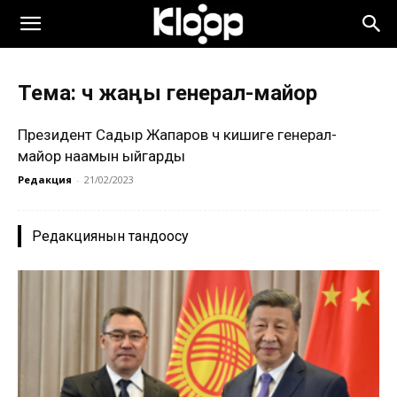
Тема: үч жаңы генерал-майор
Президент Садыр Жапаров үч кишиге генерал-
майор наамын ыйгарды
Редакция
-
21/02/2023
Редакциянын тандоосу