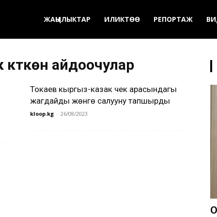
ЖАҢЫЛЫКТАР
ИЛИКТӨӨ
РЕПОРТАЖ
ВИ
к күткөн айдоочулар
Токаев кыргыз-казак чек арасындагы
жагдайды жөнгө салууну тапшырды
kloop.kg
-
26/08/2023
О