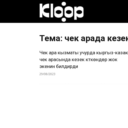
Клооп
кыргызча
Тема: чек арада кезе
Чек ара кызматы учурда кыргыз-казак
|
чек арасында кезек күткөндөр жок
экенин билдирди
29/08/2023
Кыргызстан
жаңылыктары