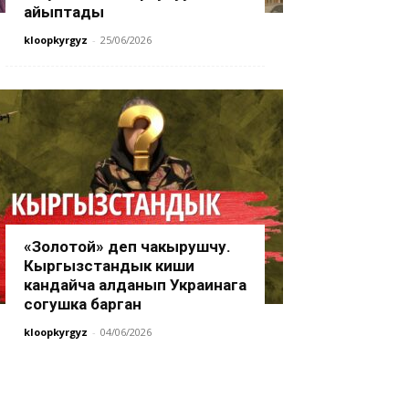
айыптады
kloopkyrgyz
-
25/06/2026
«Золотой» деп чакырушчу.
Кыргызстандык киши
кандайча алданып Украинага
согушка барган
kloopkyrgyz
-
04/06/2026