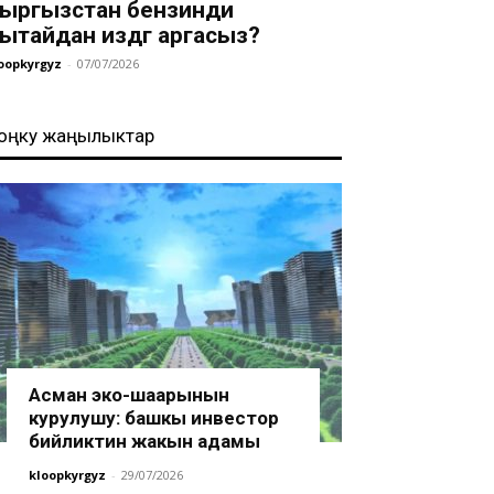
ыргызстан бензинди
ытайдан издөөгө аргасыз?
oopkyrgyz
-
07/07/2026
оңку жаңылыктар
Асман эко-шаарынын
курулушу: башкы инвестор
бийликтин жакын адамы
kloopkyrgyz
-
29/07/2026