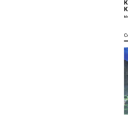
К
К
kl
С