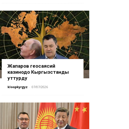
Жапаров геосаясий
казинодо Кыргызстанды
уттурду
kloopkyrgyz
-
07/07/2026