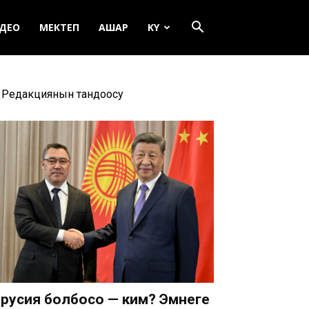
ДЕО
МЕКТЕП
АШАР
KY
Редакциянын тандоосу
русия болбосо — ким? Эмнеге