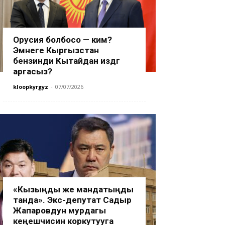
Орусия болбосо — ким?
Эмнеге Кыргызстан
бензинди Кытайдан издөөгө
аргасыз?
kloopkyrgyz
-
07/07/2026
«Кызыңды же мандатыңды
танда». Экс-депутат Садыр
Жапаровдун мурдагы
кеңешчисин коркутууга