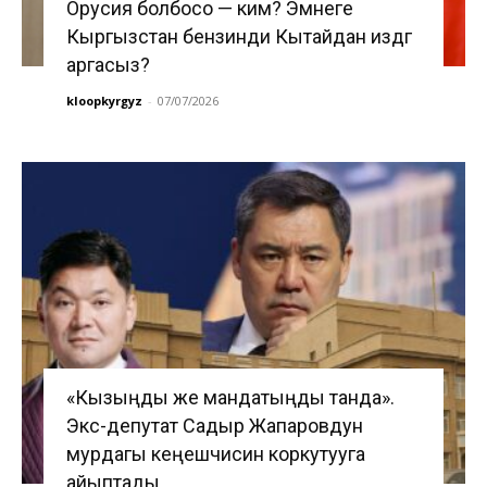
Орусия болбосо — ким? Эмнеге
Кыргызстан бензинди Кытайдан издөөгө
аргасыз?
kloopkyrgyz
-
07/07/2026
«Кызыңды же мандатыңды танда».
Экс-депутат Садыр Жапаровдун
мурдагы кеңешчисин коркутууга
айыптады