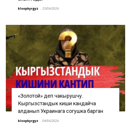
kloopkyrgyz
-
25/06/2026
«Золотой» деп чакырушчу.
Кыргызстандык киши кандайча
алданып Украинага согушка барган
kloopkyrgyz
-
04/06/2026