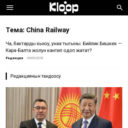
Тема: China Railway
Чаң, бактарды кыюу, унаа тыгыны. Бийлик Бишкек —
Кара-Балта жолун кантип оңдоп жатат?
Редакция
-
06/09/2018
Редакциянын тандоосу