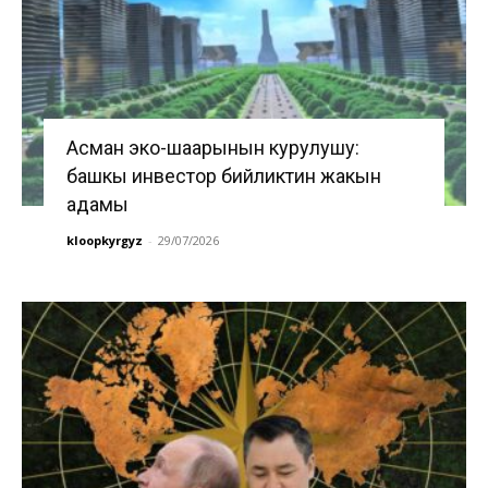
Асман эко-шаарынын курулушу:
башкы инвестор бийликтин жакын
адамы
kloopkyrgyz
-
29/07/2026