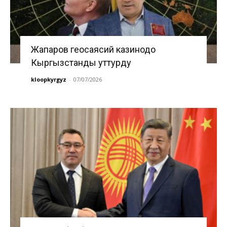
Жапаров геосаясий казинодо
Кыргызстанды уттурду
kloopkyrgyz
-
07/07/2026