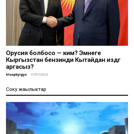
Орусия болбосо — ким? Эмнеге
Кыргызстан бензинди Кытайдан издөөгө
аргасыз?
kloopkyrgyz
-
07/07/2026
Соңку жаңылыктар