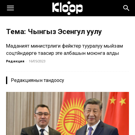
Тема: Чынгыз Эсенгул уулу
Маданият министрлиги фейктер тууралуу мыйзам
соцтүйүндөргө таасир эте албашын моюнга алды
Редакция
-
16/05/2023
Редакциянын тандоосу