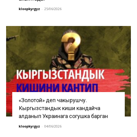
kloopkyrgyz
-
25/06/2026
«Золотой» деп чакырушчу.
Кыргызстандык киши кандайча
алданып Украинага согушка барган
kloopkyrgyz
-
04/06/2026