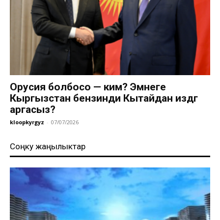
Орусия болбосо — ким? Эмнеге
Кыргызстан бензинди Кытайдан издөөгө
аргасыз?
kloopkyrgyz
-
07/07/2026
Соңку жаңылыктар