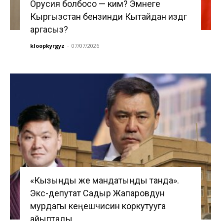
Орусия болбосо — ким? Эмнеге
Кыргызстан бензинди Кытайдан издөөгө
аргасыз?
kloopkyrgyz
-
07/07/2026
«Кызыңды же мандатыңды танда».
Экс-депутат Садыр Жапаровдун
мурдагы кеңешчисин коркутууга
айыптады