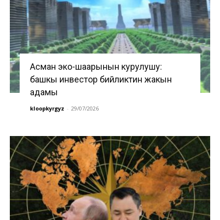
Асман эко-шаарынын курулушу:
башкы инвестор бийликтин жакын
адамы
kloopkyrgyz
-
29/07/2026