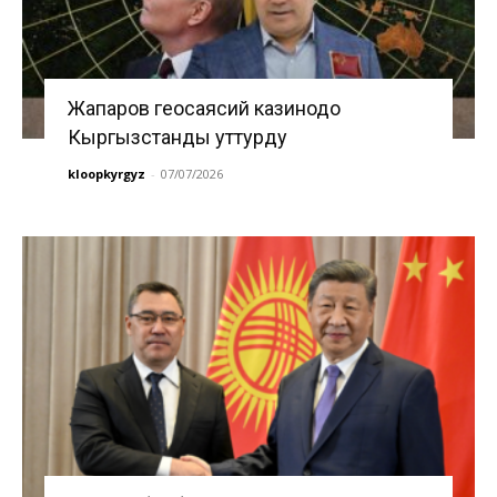
Жапаров геосаясий казинодо
Кыргызстанды уттурду
kloopkyrgyz
-
07/07/2026