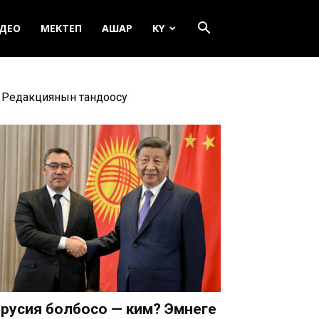
ДЕО
МЕКТЕП
АШАР
KY
Редакциянын тандоосу
русия болбосо — ким? Эмнеге