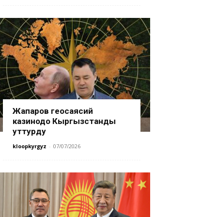
Жапаров геосаясий
казинодо Кыргызстанды
уттурду
kloopkyrgyz
-
07/07/2026