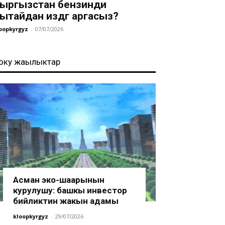
ыргызстан бензинди
ытайдан издөөгө аргасыз?
oopkyrgyz
-
07/07/2026
оңку жаңылыктар
Асман эко-шаарынын
курулушу: башкы инвестор
бийликтин жакын адамы
kloopkyrgyz
-
29/07/2026