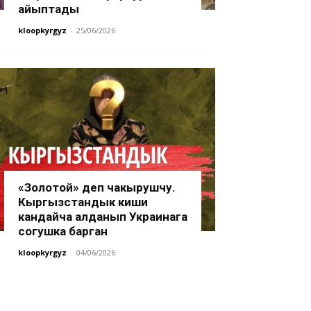
айыптады
kloopkyrgyz
-
25/06/2026
«Золотой» деп чакырушчу.
Кыргызстандык киши
кандайча алданып Украинага
согушка барган
kloopkyrgyz
-
04/06/2026