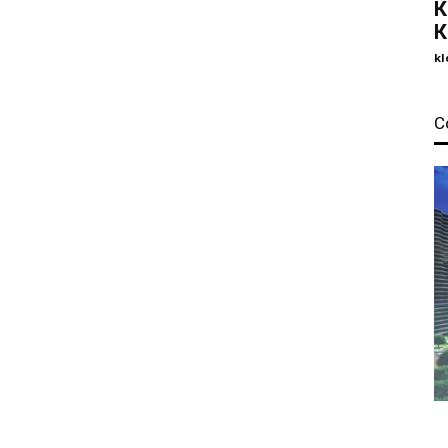
К
К
kl
С