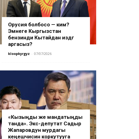
Орусия болбосо — ким?
Эмнеге Кыргызстан
бензинди Кытайдан издөөгө
аргасыз?
kloopkyrgyz
-
07/07/2026
«Кызыңды же мандатыңды
танда». Экс-депутат Садыр
Жапаровдун мурдагы
кеңешчисин коркутууга