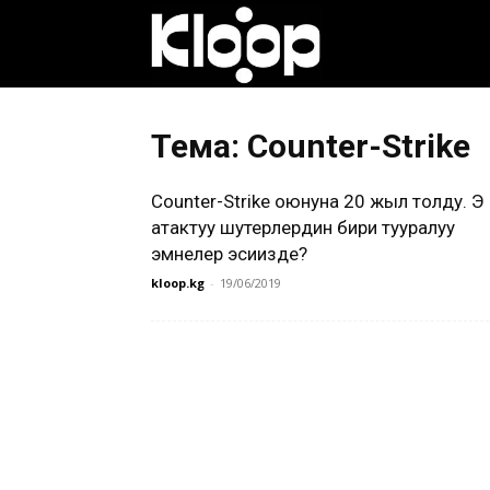
Клооп
кыргызча
Тема: Counter-Strike
Counter-Strike оюнуна 20 жыл толду. Эң
|
атактуу шутерлердин бири тууралуу
эмнелер эсиңизде?
kloop.kg
-
19/06/2019
Кыргызстан
жаңылыктары