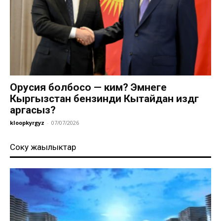
Орусия болбосо — ким? Эмнеге
Кыргызстан бензинди Кытайдан издөөгө
аргасыз?
kloopkyrgyz
-
07/07/2026
Соңку жаңылыктар