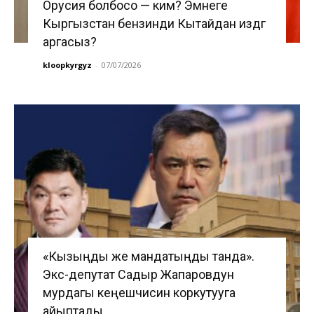
Орусия болбосо — ким? Эмнеге
Кыргызстан бензинди Кытайдан издөөгө
аргасыз?
kloopkyrgyz
-
07/07/2026
«Кызыңды же мандатыңды танда».
Экс-депутат Садыр Жапаровдун
мурдагы кеңешчисин коркутууга
айыптады