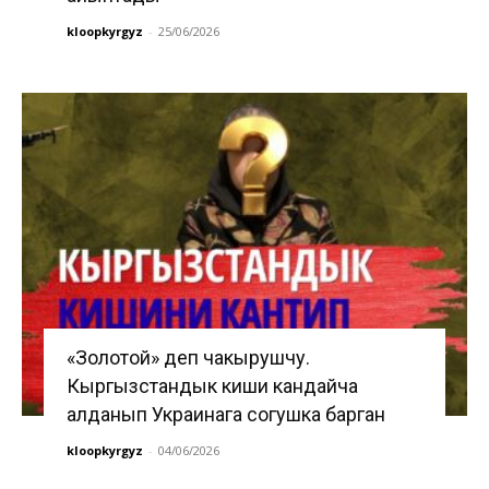
kloopkyrgyz
-
25/06/2026
«Золотой» деп чакырушчу.
Кыргызстандык киши кандайча
алданып Украинага согушка барган
kloopkyrgyz
-
04/06/2026