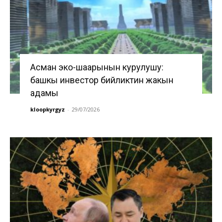
Асман эко-шаарынын курулушу:
башкы инвестор бийликтин жакын
адамы
kloopkyrgyz
-
29/07/2026