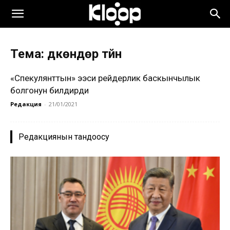
Тема: дүкөндөр түйүнү
«Спекулянттын» ээси рейдерлик баскынчылык
болгонун билдирди
Редакция
-
21/01/2021
Редакциянын тандоосу