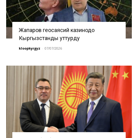
Жапаров геосаясий казинодо
Кыргызстанды уттурду
kloopkyrgyz
-
07/07/2026