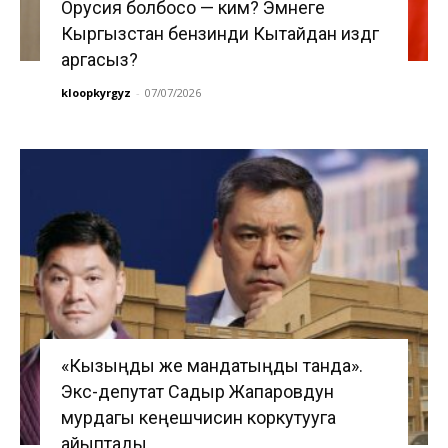
Орусия болбосо — ким? Эмнеге
Кыргызстан бензинди Кытайдан издөөгө
аргасыз?
kloopkyrgyz
-
07/07/2026
«Кызыңды же мандатыңды танда».
Экс-депутат Садыр Жапаровдун
мурдагы кеңешчисин коркутууга
айыптады