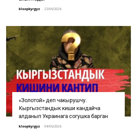
kloopkyrgyz
-
25/06/2026
«Золотой» деп чакырушчу.
Кыргызстандык киши кандайча
алданып Украинага согушка барган
kloopkyrgyz
-
04/06/2026