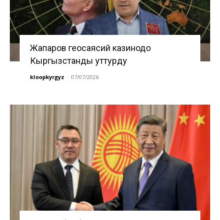
Жапаров геосаясий казинодо
Кыргызстанды уттурду
kloopkyrgyz
-
07/07/2026