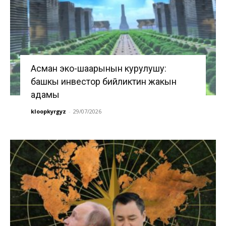
Асман эко-шаарынын курулушу:
башкы инвестор бийликтин жакын
адамы
kloopkyrgyz
-
29/07/2026