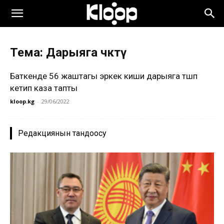
Тема: Дарыяга чөктү
Баткенде 56 жаштагы эркек киши дарыяга түшүп
кетип каза тапты
kloop.kg
-
29/06/2022
Редакциянын тандоосу