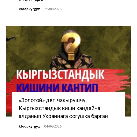
kloopkyrgyz
-
25/06/2026
«Золотой» деп чакырушчу.
Кыргызстандык киши кандайча
алданып Украинага согушка барган
kloopkyrgyz
-
04/06/2026