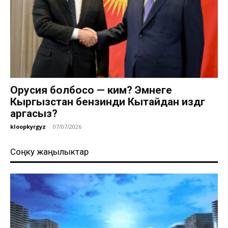
Орусия болбосо — ким? Эмнеге
Кыргызстан бензинди Кытайдан издөөгө
аргасыз?
kloopkyrgyz
-
07/07/2026
Соңку жаңылыктар