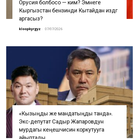
Орусия болбосо — ким? Эмнеге
Кыргызстан бензинди Кытайдан издөөгө
аргасыз?
kloopkyrgyz
-
07/07/2026
«Кызыңды же мандатыңды танда».
Экс-депутат Садыр Жапаровдун
мурдагы кеңешчисин коркутууга
айыптады