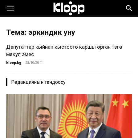
Тема: эркиндик уну
Депутаттар кыйнап кыстоого каршы орган түзүүгө
макул эмес
kloop.kg
-
28/10/2011
Редакциянын тандоосу