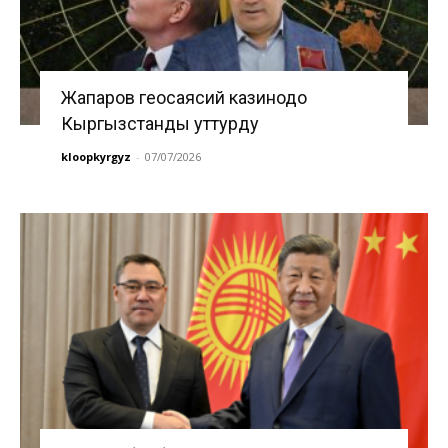
Жапаров геосаясий казинодо
Кыргызстанды уттурду
kloopkyrgyz
-
07/07/2026