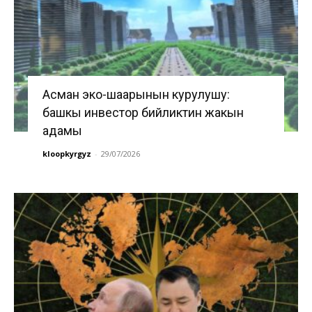
Асман эко-шаарынын курулушу:
башкы инвестор бийликтин жакын
адамы
kloopkyrgyz
-
29/07/2026