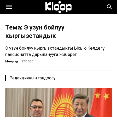
Тема: Эң узун бойлуу
кыргызстандык
Эң узун бойлуу кыргызстандыкты Ысык-Көлдөгү
пансионатта дарыланууга жиберет
kloop.kg
-
27/06/2014
Редакциянын тандоосу