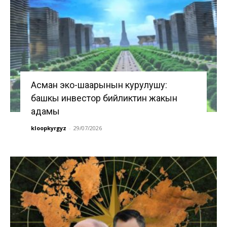
Асман эко-шаарынын курулушу:
башкы инвестор бийликтин жакын
адамы
kloopkyrgyz
-
29/07/2026