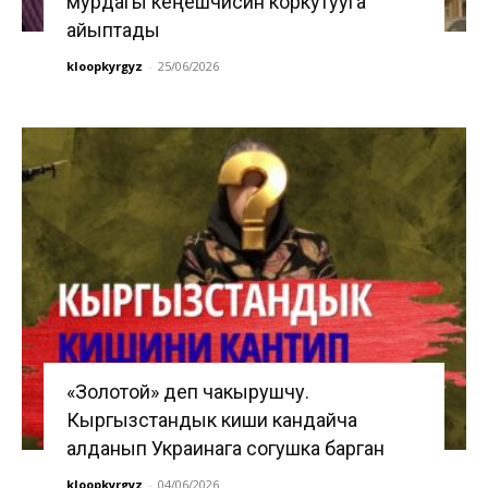
мурдагы кеңешчисин коркутууга
айыптады
kloopkyrgyz
-
25/06/2026
«Золотой» деп чакырушчу.
Кыргызстандык киши кандайча
алданып Украинага согушка барган
kloopkyrgyz
-
04/06/2026