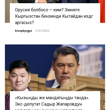
Орусия болбосо — ким? Эмнеге
Кыргызстан бензинди Кытайдан издөөгө
аргасыз?
kloopkyrgyz
-
07/07/2026
«Кызыңды же мандатыңды танда».
Экс-депутат Садыр Жапаровдун