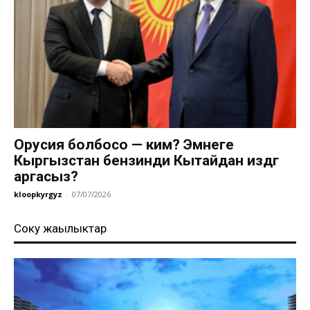
Орусия болбосо — ким? Эмнеге
Кыргызстан бензинди Кытайдан издөөгө
аргасыз?
kloopkyrgyz
-
07/07/2026
Соңку жаңылыктар