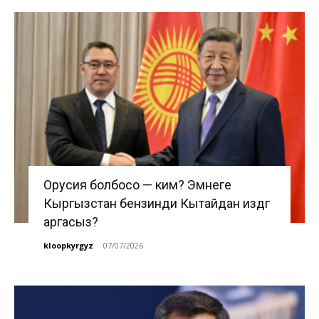
Орусия болбосо — ким? Эмнеге
Кыргызстан бензинди Кытайдан издөөгө
аргасыз?
kloopkyrgyz
-
07/07/2026