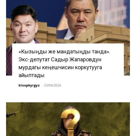
«Кызыңды же мандатыңды танда».
Экс-депутат Садыр Жапаровдун
мурдагы кеңешчисин коркутууга
айыптады
kloopkyrgyz
-
25/06/2026