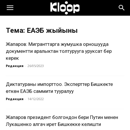
Тема: ЕАЭБ жыйыны
Жапаров: Мигранттарга жумушка орношууда
документти аралыктан толтурууга уруксат берүү
керек
Редакция
-
26/05/2023
Диктатураны импорттоо. Эксперттер Бишкекте
өткөн ЕАЭБ саммити тууралуу
Редакция
-
14/12/2022
Жапаров президент болгондон бери Путин менен
Лукашенко алгач ирет Бишкекке келишти