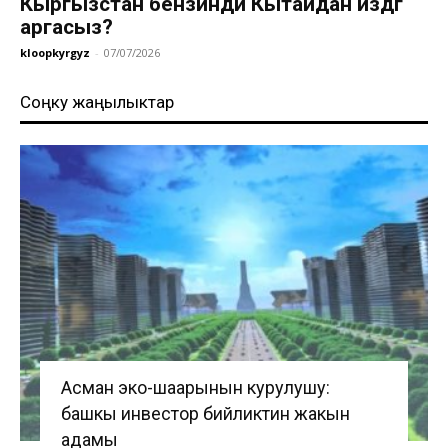
Кыргызстан бензинди Кытайдан издөөгө
аргасыз?
kloopkyrgyz
-
07/07/2026
Соңку жаңылыктар
Асман эко-шаарынын курулушу:
башкы инвестор бийликтин жакын
адамы