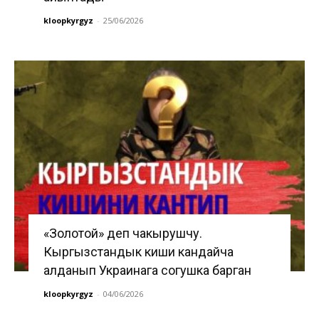
kloopkyrgyz
-
25/06/2026
«Золотой» деп чакырушчу.
Кыргызстандык киши кандайча
алданып Украинага согушка барган
kloopkyrgyz
-
04/06/2026