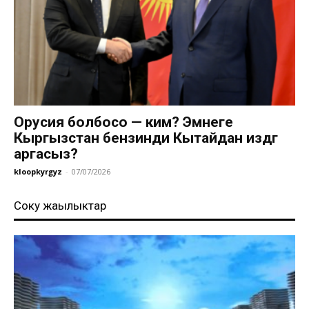
Орусия болбосо — ким? Эмнеге
Кыргызстан бензинди Кытайдан издөөгө
аргасыз?
kloopkyrgyz
-
07/07/2026
Соңку жаңылыктар