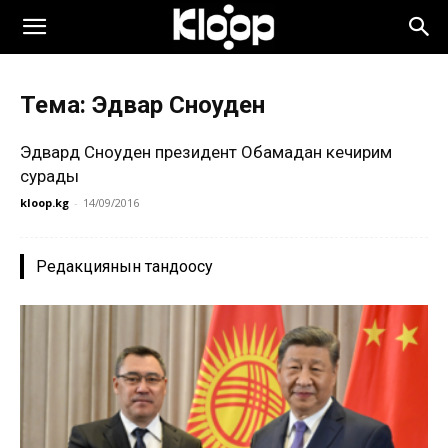
Тема: Эдвар Сноуден
Эдвард Сноуден президент Обамадан кечирим
сурады
kloop.kg
-
14/09/2016
Редакциянын тандоосу