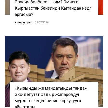
Орусия болбосо — ким? Эмнеге
Кыргызстан бензинди Кытайдан издөөгө
аргасыз?
kloopkyrgyz
-
07/07/2026
«Кызыңды же мандатыңды танда».
Экс-депутат Садыр Жапаровдун
мурдагы кеңешчисин коркутууга
айыптады