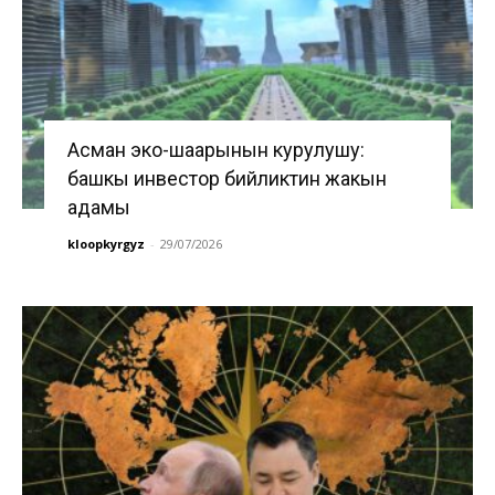
Асман эко-шаарынын курулушу:
башкы инвестор бийликтин жакын
адамы
kloopkyrgyz
-
29/07/2026