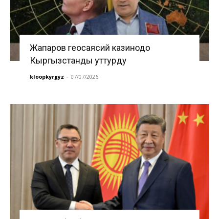
Жапаров геосаясий казинодо
Кыргызстанды уттурду
kloopkyrgyz
-
07/07/2026