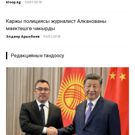
kloop.kg
-
05/01/2018
Каржы полициясы журналист Алканованы
маектешүүгө чакырды
Элдияр Арыкбаев
-
05/01/2018
Редакциянын тандоосу