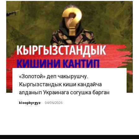
«Золотой» деп чакырушчу.
Кыргызстандык киши кандайча
алданып Украинага согушка барган
kloopkyrgyz
-
04/06/2026