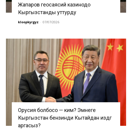
Жапаров геосаясий казинодо
Кыргызстанды уттурду
kloopkyrgyz
-
07/07/2026
Орусия болбосо — ким? Эмнеге
Кыргызстан бензинди Кытайдан издөөгө
аргасыз?