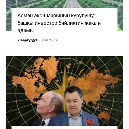
Асман эко-шаарынын курулушу:
башкы инвестор бийликтин жакын
адамы
kloopkyrgyz
-
29/07/2026