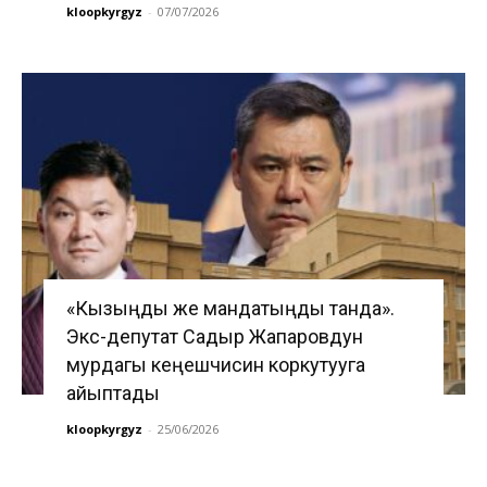
kloopkyrgyz
-
07/07/2026
«Кызыңды же мандатыңды танда».
Экс-депутат Садыр Жапаровдун
мурдагы кеңешчисин коркутууга
айыптады
kloopkyrgyz
-
25/06/2026