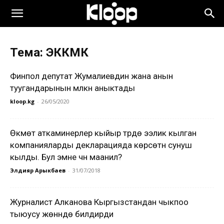
Тема: ЭККМК
Финпол депутат Жумалиевдин жана анын
туугандарынын мүлкүн аныктады
kloop.kg
-
26/05/2020
Өкмөт аткаминерлер кыйыр түрдө ээлик кылган
компанияларды декларацияда көрсөтүүнү сунуш
кылды. Бул эмне үчүн маанилүү?
Элдияр Арыкбаев
-
31/07/2018
Журналист Алканова Кыргызстандан чыкпоо
тыюусу жөнүндө билдирди