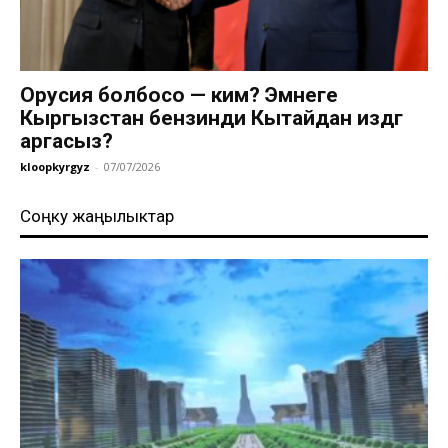
Орусия болбосо — ким? Эмнеге
Кыргызстан бензинди Кытайдан издөөгө
аргасыз?
kloopkyrgyz
-
07/07/2026
Соңку жаңылыктар