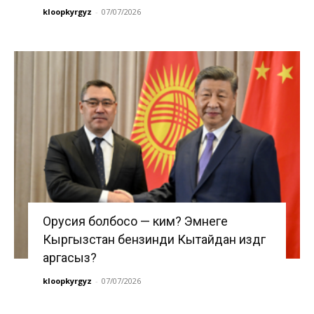
kloopkyrgyz
-
07/07/2026
Орусия болбосо — ким? Эмнеге
Кыргызстан бензинди Кытайдан издөөгө
аргасыз?
kloopkyrgyz
-
07/07/2026