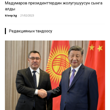
Мадумаров президенттердин жолугушуусун сынга
алды
kloop.kg
-
21/02/2023
Редакциянын тандоосу