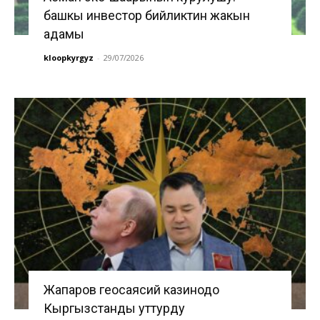
башкы инвестор бийликтин жакын
адамы
kloopkyrgyz
-
29/07/2026
Жапаров геосаясий казинодо
Кыргызстанды уттурду