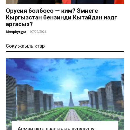
Орусия болбосо — ким? Эмнеге
Кыргызстан бензинди Кытайдан издөөгө
аргасыз?
kloopkyrgyz
-
07/07/2026
Соңку жаңылыктар
Асман эко-шаарынын курулушу: