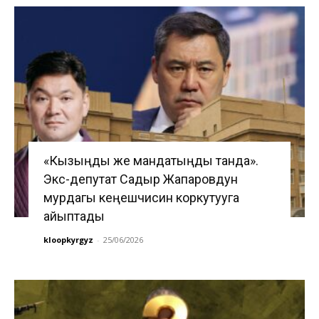
«Кызыңды же мандатыңды танда».
Экс-депутат Садыр Жапаровдун
мурдагы кеңешчисин коркутууга
айыптады
kloopkyrgyz
-
25/06/2026