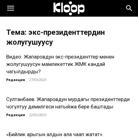
Тема: экс-президенттердин
жолугушуусу
Видео: Жапаровдун экс-президенттер менен
жолугушуусун мамлекеттик ЖМК кандай
чагылдырды?
Редакция
-
27/03/2023
Султанбаев: Жапаровдун мурдагы президенттерди
чогултуу демилгеси натыйжа бере баштады
Редакция
-
22/02/2023
«Бийлик арыгын алдын ала чаап жатат».