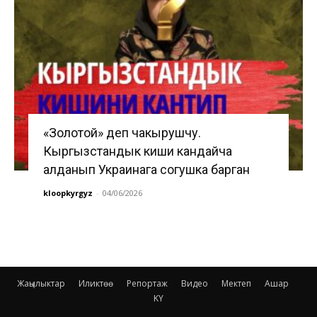
«Золотой» деп чакырушчу.
Кыргызстандык киши кандайча
алданып Украинага согушка барган
kloopkyrgyz
-
04/06/2026
Жаңылыктар
Иликтөө
Репортаж
Видео
Мектеп
Ашар
KY