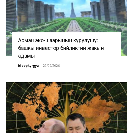
Асман эко-шаарынын курулушу:
башкы инвестор бийликтин жакын
адамы
kloopkyrgyz
-
29/07/2026