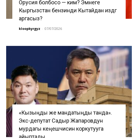
Орусия болбосо — ким? Эмнеге
Кыргызстан бензинди Кытайдан издөөгө
аргасыз?
kloopkyrgyz
-
07/07/2026
«Кызыңды же мандатыңды танда».
Экс-депутат Садыр Жапаровдун
мурдагы кеңешчисин коркутууга
айыптады