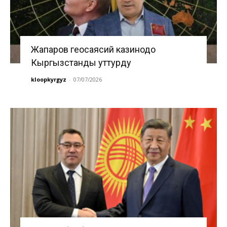
Жапаров геосаясий казинодо
Кыргызстанды уттурду
kloopkyrgyz
-
07/07/2026