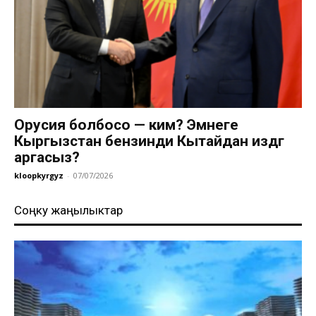
Орусия болбосо — ким? Эмнеге
Кыргызстан бензинди Кытайдан издөөгө
аргасыз?
kloopkyrgyz
-
07/07/2026
Соңку жаңылыктар