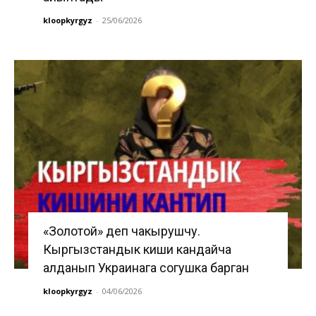
kloopkyrgyz
-
25/06/2026
«Золотой» деп чакырушчу.
Кыргызстандык киши кандайча
алданып Украинага согушка барган
kloopkyrgyz
-
04/06/2026