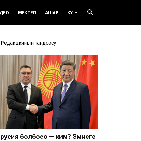
ДЕО
МЕКТЕП
АШАР
KY
Редакциянын тандоосу
русия болбосо — ким? Эмнеге