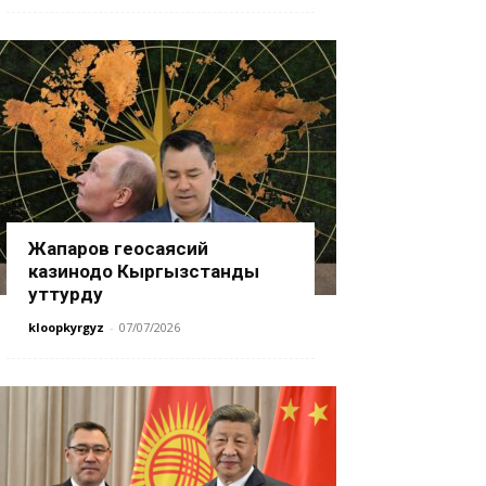
Жапаров геосаясий
казинодо Кыргызстанды
уттурду
kloopkyrgyz
-
07/07/2026