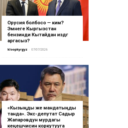
Орусия болбосо — ким?
Эмнеге Кыргызстан
бензинди Кытайдан издөөгө
аргасыз?
kloopkyrgyz
-
07/07/2026
«Кызыңды же мандатыңды
танда». Экс-депутат Садыр
Жапаровдун мурдагы
кеңешчисин коркутууга