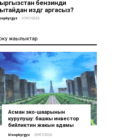
ыргызстан бензинди
ытайдан издөөгө аргасыз?
oopkyrgyz
-
07/07/2026
оңку жаңылыктар
Асман эко-шаарынын
курулушу: башкы инвестор
бийликтин жакын адамы
kloopkyrgyz
-
29/07/2026