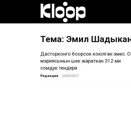
Клооп
кыргызча
Тема: Эмил Шадыка
Дасторконго боорсок коюлган эмес. 
|
мэриясынын шек жараткан 312 миң
сомдук тендери
Редакция
-
24/06/2021
Кыргызстан
жаңылыктары