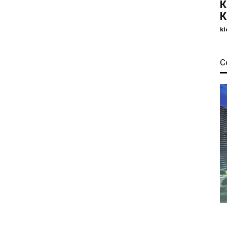
К
К
kl
С