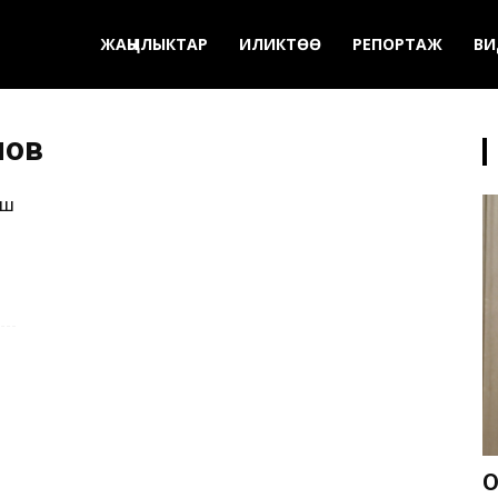
ЖАҢЫЛЫКТАР
ИЛИКТӨӨ
РЕПОРТАЖ
ВИ
нов
Ош
О