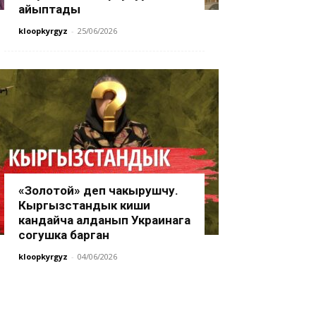
айыптады
kloopkyrgyz
-
25/06/2026
«Золотой» деп чакырушчу.
Кыргызстандык киши
кандайча алданып Украинага
согушка барган
kloopkyrgyz
-
04/06/2026