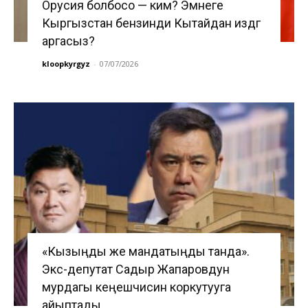
Орусия болбосо — ким? Эмнеге
Кыргызстан бензинди Кытайдан издөөгө
аргасыз?
kloopkyrgyz
-
07/07/2026
«Кызыңды же мандатыңды танда».
Экс-депутат Садыр Жапаровдун
мурдагы кеңешчисин коркутууга
айыптады