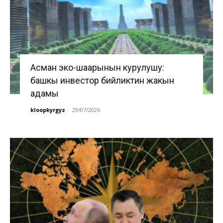
Асман эко-шаарынын курулушу:
башкы инвестор бийликтин жакын
адамы
kloopkyrgyz
-
29/07/2026