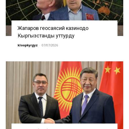
Жапаров геосаясий казинодо
Кыргызстанды уттурду
kloopkyrgyz
-
07/07/2026