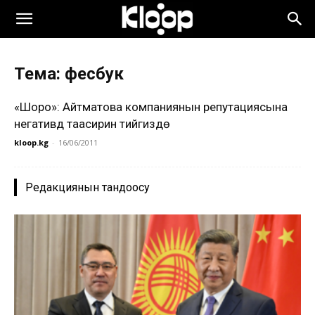
Тема: фесбук
«Шоро»: Айтматова компаниянын репутациясына
негативдүү таасирин тийгизүүдө
kloop.kg
-
16/06/2011
Редакциянын тандоосу