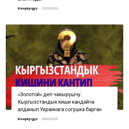
kloopkyrgyz
-
25/06/2026
«Золотой» деп чакырушчу.
Кыргызстандык киши кандайча
алданып Украинага согушка барган
kloopkyrgyz
-
04/06/2026