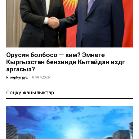
Орусия болбосо — ким? Эмнеге
Кыргызстан бензинди Кытайдан издөөгө
аргасыз?
kloopkyrgyz
-
07/07/2026
Соңку жаңылыктар