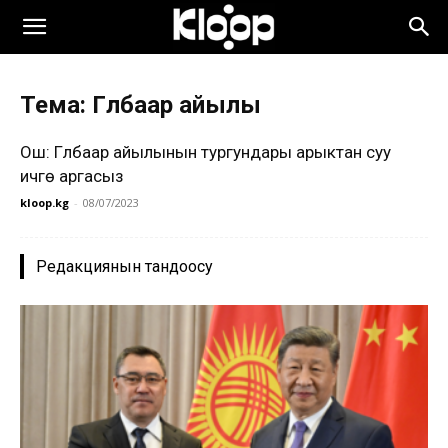
Тема: Гүлбаар айылы
Ош: Гүлбаар айылынын тургундары арыктан суу
ичүүгө аргасыз
kloop.kg
-
08/07/2023
Редакциянын тандоосу