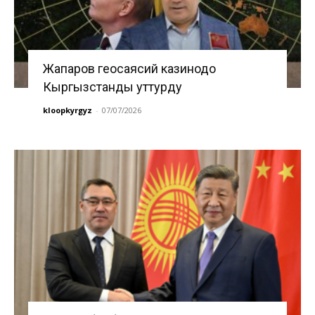
Жапаров геосаясий казинодо
Кыргызстанды уттурду
kloopkyrgyz
-
07/07/2026