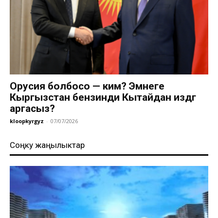
Орусия болбосо — ким? Эмнеге
Кыргызстан бензинди Кытайдан издөөгө
аргасыз?
kloopkyrgyz
-
07/07/2026
Соңку жаңылыктар