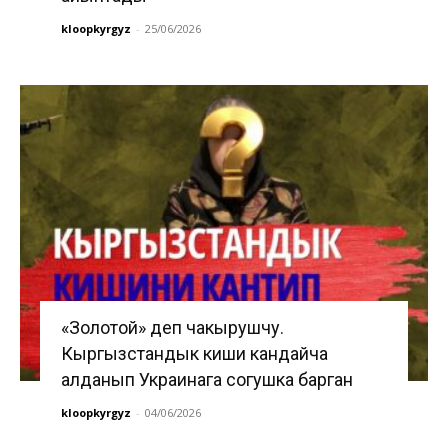
kloopkyrgyz
-
25/06/2026
«Золотой» деп чакырушчу.
Кыргызстандык киши кандайча
алданып Украинага согушка барган
kloopkyrgyz
-
04/06/2026