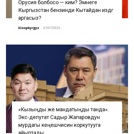
Орусия болбосо — ким? Эмнеге
Кыргызстан бензинди Кытайдан издөөгө
аргасыз?
kloopkyrgyz
-
07/07/2026
«Кызыңды же мандатыңды танда».
Экс-депутат Садыр Жапаровдун
мурдагы кеңешчисин коркутууга
айыптады