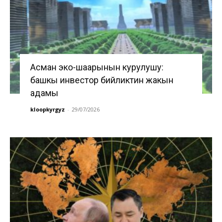
Асман эко-шаарынын курулушу:
башкы инвестор бийликтин жакын
адамы
kloopkyrgyz
-
29/07/2026