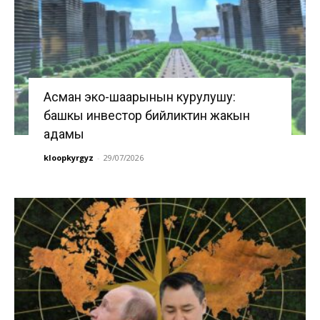
Асман эко-шаарынын курулушу:
башкы инвестор бийликтин жакын
адамы
kloopkyrgyz
-
29/07/2026