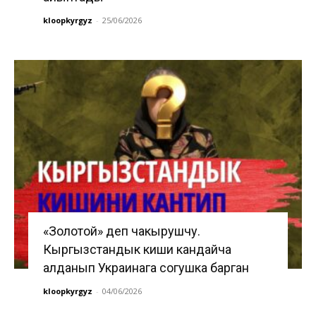
kloopkyrgyz
-
25/06/2026
«Золотой» деп чакырушчу.
Кыргызстандык киши кандайча
алданып Украинага согушка барган
kloopkyrgyz
-
04/06/2026