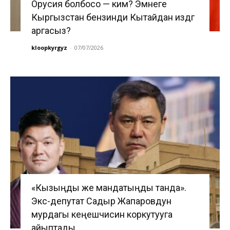
Орусия болбосо — ким? Эмнеге
Кыргызстан бензинди Кытайдан издөөгө
аргасыз?
kloopkyrgyz
-
07/07/2026
«Кызыңды же мандатыңды танда».
Экс-депутат Садыр Жапаровдун
мурдагы кеңешчисин коркутууга
айыптады