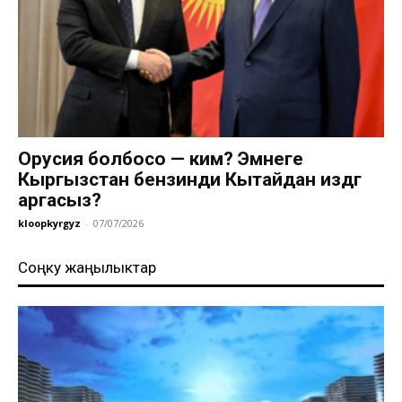
Орусия болбосо — ким? Эмнеге
Кыргызстан бензинди Кытайдан издөөгө
аргасыз?
kloopkyrgyz
-
07/07/2026
Соңку жаңылыктар