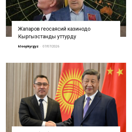
Жапаров геосаясий казинодо
Кыргызстанды уттурду
kloopkyrgyz
-
07/07/2026