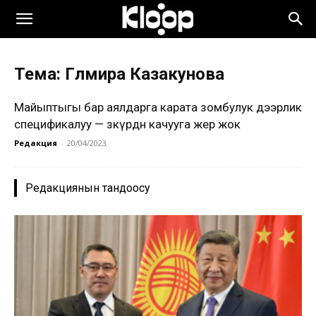
Тема: Гүлмира Казакунова
Майыптыгы бар аялдарга карата зомбулук дээрлик
спецификалуу — зөөкүрдөн качууга жер жок
Редакция
-
20/04/2023
Редакциянын тандоосу