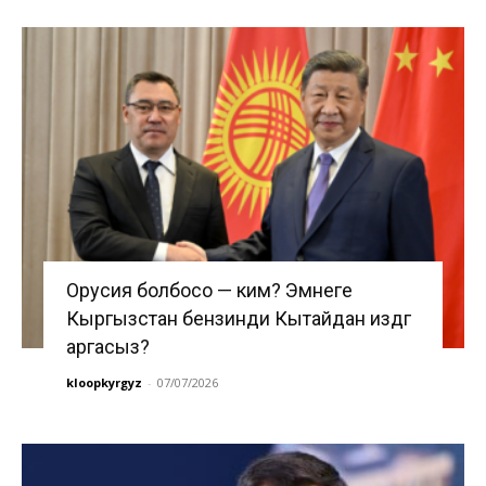
Орусия болбосо — ким? Эмнеге
Кыргызстан бензинди Кытайдан издөөгө
аргасыз?
kloopkyrgyz
-
07/07/2026