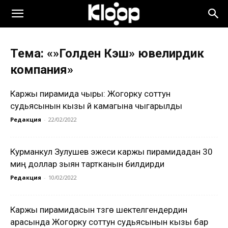
Тема: «»Голден Кэш» ювелирдик
компания»
Каржы пирамида чыры: Жогорку соттун
судьясынын кызы үй камагына чыгарылды
Редакция
-
22/02/2022
Курманкул Зулушев эжеси каржы пирамидадан 30
миң доллар зыян тартканын билдирди
Редакция
-
10/02/2022
Каржы пирамидасын түзүүгө шектелгендердин
арасында Жогорку соттун судьясынын кызы бар