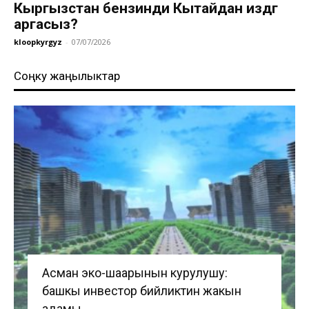
Кыргызстан бензинди Кытайдан издөөгө
аргасыз?
kloopkyrgyz
-
07/07/2026
Соңку жаңылыктар
Асман эко-шаарынын курулушу:
башкы инвестор бийликтин жакын
адамы