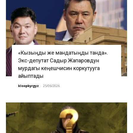
«Кызыңды же мандатыңды танда».
Экс-депутат Садыр Жапаровдун
мурдагы кеңешчисин коркутууга
айыптады
kloopkyrgyz
-
25/06/2026