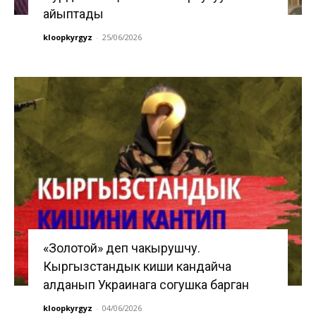
айыптады
kloopkyrgyz
-
25/06/2026
«Золотой» деп чакырушчу.
Кыргызстандык киши кандайча
алданып Украинага согушка барган
kloopkyrgyz
-
04/06/2026