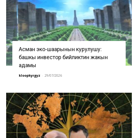
Асман эко-шаарынын курулушу:
башкы инвестор бийликтин жакын
адамы
kloopkyrgyz
-
29/07/2026