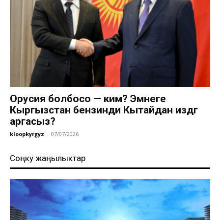
Орусия болбосо — ким? Эмнеге
Кыргызстан бензинди Кытайдан издөөгө
аргасыз?
kloopkyrgyz
-
07/07/2026
Соңку жаңылыктар