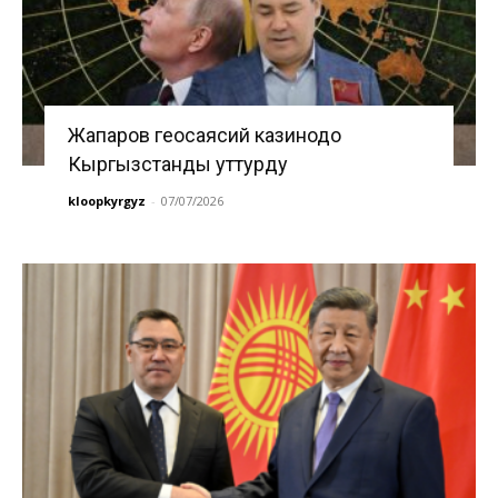
Жапаров геосаясий казинодо
Кыргызстанды уттурду
kloopkyrgyz
-
07/07/2026