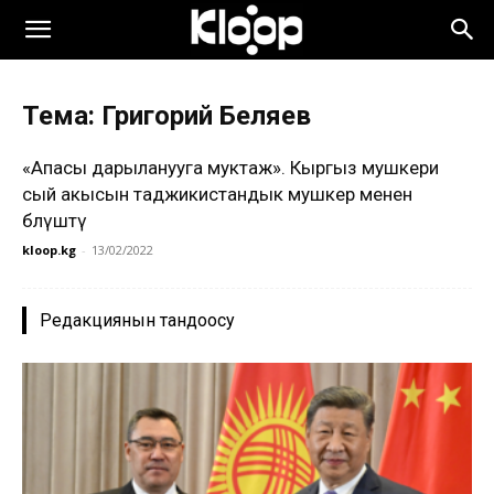
Тема: Григорий Беляев
«Апасы дарыланууга муктаж». Кыргыз мушкери
сый акысын таджикистандык мушкер менен
бөлүштү
kloop.kg
-
13/02/2022
Редакциянын тандоосу