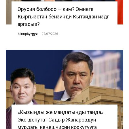
Орусия болбосо — ким? Эмнеге
Кыргызстан бензинди Кытайдан издөөгө
аргасыз?
kloopkyrgyz
-
07/07/2026
«Кызыңды же мандатыңды танда».
Экс-депутат Садыр Жапаровдун
мурдагы кеңешчисин коркутууга