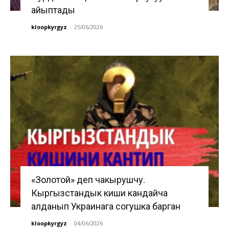
айыптады
kloopkyrgyz
-
25/06/2026
«Золотой» деп чакырушчу.
Кыргызстандык киши кандайча
алданып Украинага согушка барган
kloopkyrgyz
-
04/06/2026