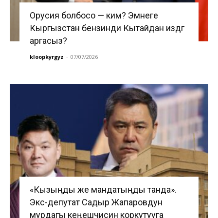
Орусия болбосо — ким? Эмнеге
Кыргызстан бензинди Кытайдан издөөгө
аргасыз?
kloopkyrgyz
-
07/07/2026
«Кызыңды же мандатыңды танда».
Экс-депутат Садыр Жапаровдун
мурдагы кеңешчисин коркутууга