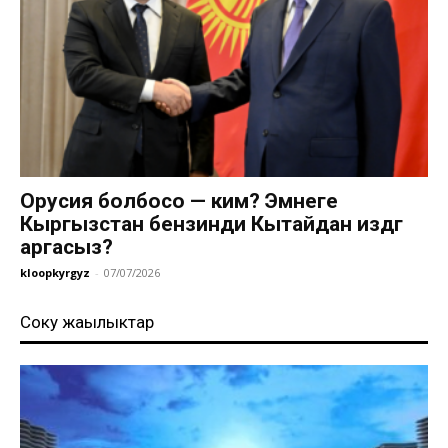
Орусия болбосо — ким? Эмнеге
Кыргызстан бензинди Кытайдан издөөгө
аргасыз?
kloopkyrgyz
-
07/07/2026
Соңку жаңылыктар