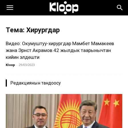
Тема: Хирургдар
Видео: Окумуштуу-хирургдар Мамбет Мамакеев
жана Эрнст Акрамов 42 жылдык таарынычтан
кийин элдешти
Kloop
-
29/03/2023
Редакциянын тандоосу