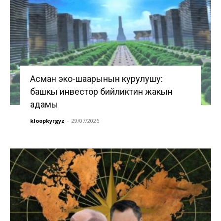
Асман эко-шаарынын курулушу:
башкы инвестор бийликтин жакын
адамы
kloopkyrgyz
-
29/07/2026