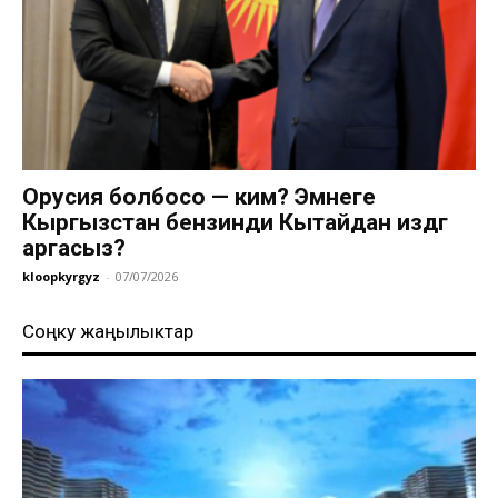
Орусия болбосо — ким? Эмнеге
Кыргызстан бензинди Кытайдан издөөгө
аргасыз?
kloopkyrgyz
-
07/07/2026
Соңку жаңылыктар