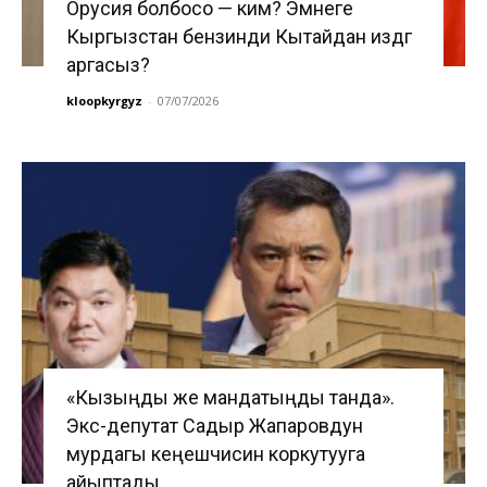
Орусия болбосо — ким? Эмнеге
Кыргызстан бензинди Кытайдан издөөгө
аргасыз?
kloopkyrgyz
-
07/07/2026
«Кызыңды же мандатыңды танда».
Экс-депутат Садыр Жапаровдун
мурдагы кеңешчисин коркутууга
айыптады