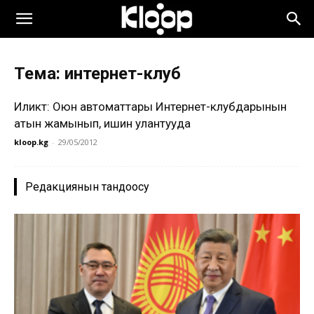
Тема: интернет-клуб
Иликтөө: Оюн автоматтары Интернет-клубдарынын
атын жамынып, ишин улантууда
kloop.kg
-
29/05/2012
Редакциянын тандоосу