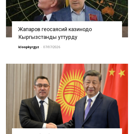
Жапаров геосаясий казинодо
Кыргызстанды уттурду
kloopkyrgyz
-
07/07/2026