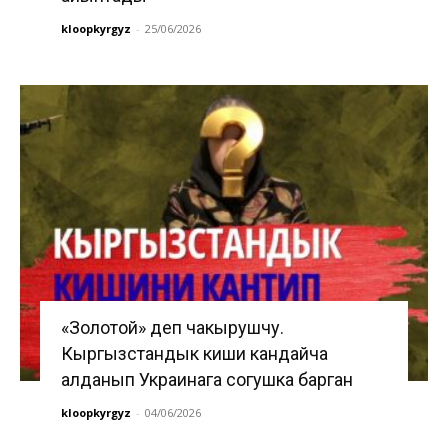
kloopkyrgyz
-
25/06/2026
«Золотой» деп чакырушчу.
Кыргызстандык киши кандайча
алданып Украинага согушка барган
kloopkyrgyz
-
04/06/2026