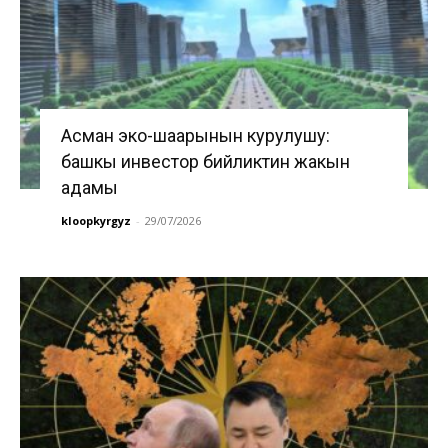
Асман эко-шаарынын курулушу:
башкы инвестор бийликтин жакын
адамы
kloopkyrgyz
-
29/07/2026