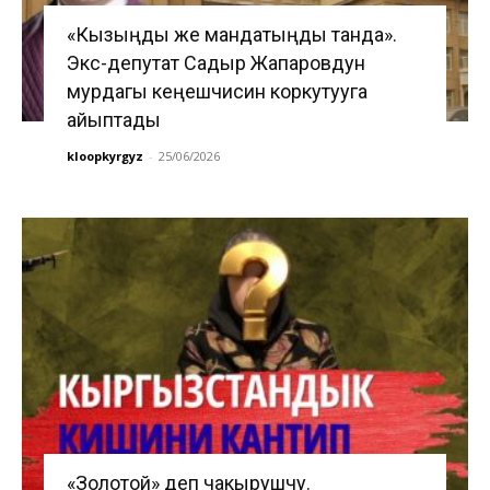
«Кызыңды же мандатыңды танда».
Экс-депутат Садыр Жапаровдун
мурдагы кеңешчисин коркутууга
айыптады
kloopkyrgyz
-
25/06/2026
«Золотой» деп чакырушчу.