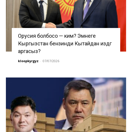
Орусия болбосо — ким? Эмнеге
Кыргызстан бензинди Кытайдан издөөгө
аргасыз?
kloopkyrgyz
-
07/07/2026