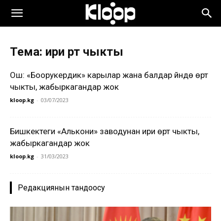
Тема: ири өрт чыкты
Ош: «Боорукердик» карылар жана балдар үйүндө өрт
чыкты, жабыркагандар жок
kloop.kg
-
03/07/2023
Бишкектеги «Алькони» заводунан ири өрт чыкты,
жабыркагандар жок
kloop.kg
-
31/03/2023
Редакциянын тандоосу