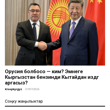
Орусия болбосо — ким? Эмнеге
Кыргызстан бензинди Кытайдан издөөгө
аргасыз?
kloopkyrgyz
-
07/07/2026
Соңку жаңылыктар