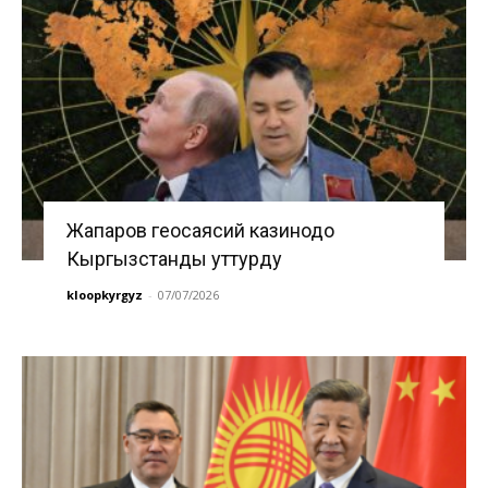
Жапаров геосаясий казинодо
Кыргызстанды уттурду
kloopkyrgyz
-
07/07/2026