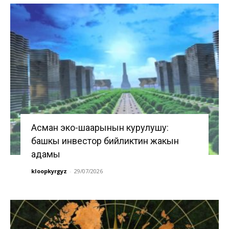
Асман эко-шаарынын курулушу:
башкы инвестор бийликтин жакын
адамы
kloopkyrgyz
-
29/07/2026