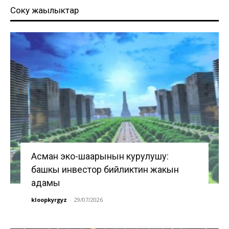
Соңку жаңылыктар
Асман эко-шаарынын курулушу:
башкы инвестор бийликтин жакын
адамы
kloopkyrgyz
-
29/07/2026