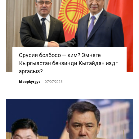
Орусия болбосо — ким? Эмнеге
Кыргызстан бензинди Кытайдан издөөгө
аргасыз?
kloopkyrgyz
-
07/07/2026