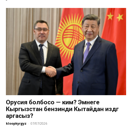
Орусия болбосо — ким? Эмнеге
Кыргызстан бензинди Кытайдан издөөгө
аргасыз?
kloopkyrgyz
-
07/07/2026