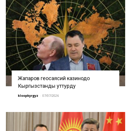
Жапаров геосаясий казинодо
Кыргызстанды уттурду
kloopkyrgyz
-
07/07/2026