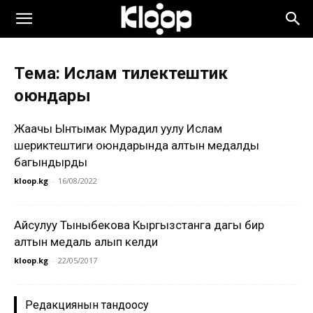
Тема: Ислам тилектештик
оюндары
Жаачы Ынтымак Мурадил уулу Ислам
шериктештиги оюндарында алтын медалды
багындырды
kloop.kg
-
16/08/2022
Айсулуу Тыныбекова Кыргызстанга дагы бир
алтын медаль алып келди
kloop.kg
-
22/05/2017
Редакциянын тандоосу