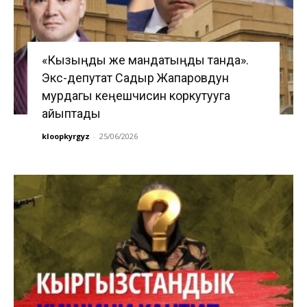
«Кызыңды же мандатыңды танда».
Экс-депутат Садыр Жапаровдун
мурдагы кеңешчисин коркутууга
айыптады
kloopkyrgyz
-
25/06/2026