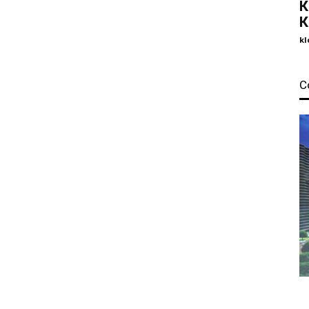
К
К
kl
С