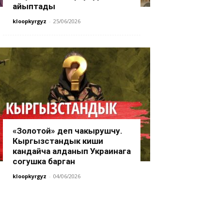
айыптады
kloopkyrgyz
-
25/06/2026
«Золотой» деп чакырушчу.
Кыргызстандык киши
кандайча алданып Украинага
согушка барган
kloopkyrgyz
-
04/06/2026