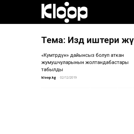
Клооп
кыргызча
Тема: Издөө иштери жү
«Кумтөрдүн» дайынсыз болуп аткан
|
жумушчуларынын жолтандабастары
табылды
kloop.kg
-
02/12/2019
Кыргызстан
жаңылыктары