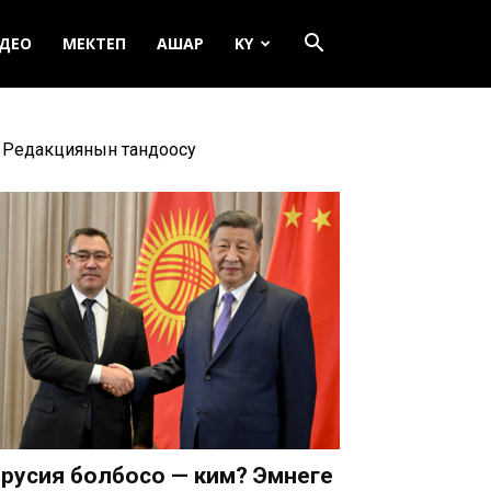
ДЕО
МЕКТЕП
АШАР
KY
Редакциянын тандоосу
русия болбосо — ким? Эмнеге