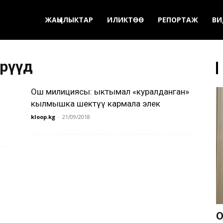
ЖАҢЫЛЫКТАР
ИЛИКТӨӨ
РЕПОРТАЖ
ВИ
рүүдө
Ош милициясы: ыктымал «куралданган»
кылмышка шектүү кармала элек
kloop.kg
-
21/09/2018
О