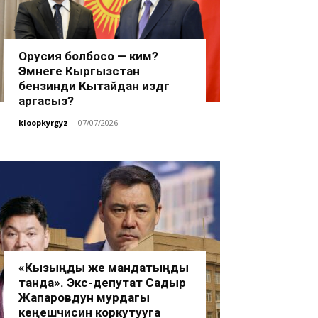
Орусия болбосо — ким?
Эмнеге Кыргызстан
бензинди Кытайдан издөөгө
аргасыз?
kloopkyrgyz
-
07/07/2026
«Кызыңды же мандатыңды
танда». Экс-депутат Садыр
Жапаровдун мурдагы
кеңешчисин коркутууга