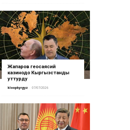
Жапаров геосаясий
казинодо Кыргызстанды
уттурду
kloopkyrgyz
-
07/07/2026