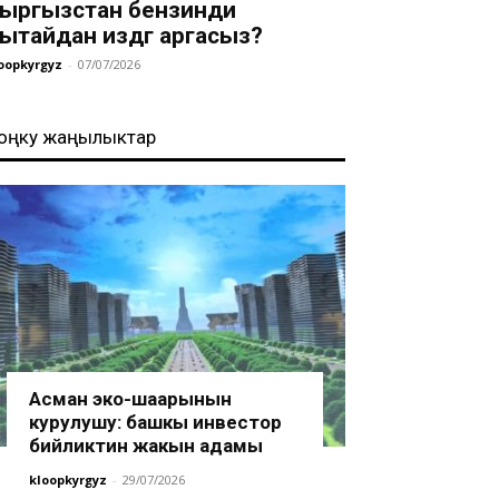
ыргызстан бензинди
ытайдан издөөгө аргасыз?
oopkyrgyz
-
07/07/2026
оңку жаңылыктар
Асман эко-шаарынын
курулушу: башкы инвестор
бийликтин жакын адамы
kloopkyrgyz
-
29/07/2026