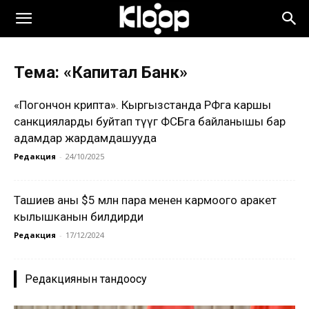
Тема: «Капитал Банк»
«Погончон крипта». Кыргызстанда РФга каршы
санкцияларды буйтап өтүүгө ФСБга байланышы бар
адамдар жардамдашууда
Редакция
-
24/10/2025
Ташиев аны $5 млн пара менен кармоого аракет
кылышканын билдирди
Редакция
-
17/12/2024
Редакциянын тандоосу