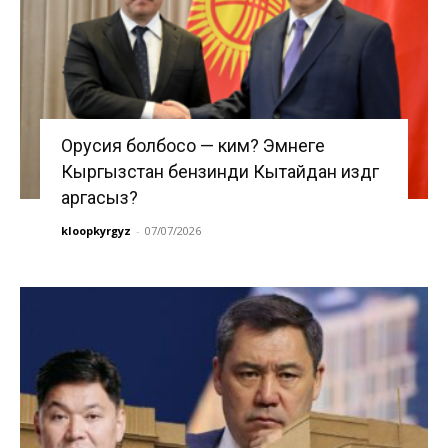
Орусия болбосо — ким? Эмнеге
Кыргызстан бензинди Кытайдан издөөгө
аргасыз?
kloopkyrgyz
-
07/07/2026