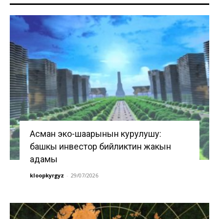
Асман эко-шаарынын курулушу:
башкы инвестор бийликтин жакын
адамы
kloopkyrgyz
-
29/07/2026