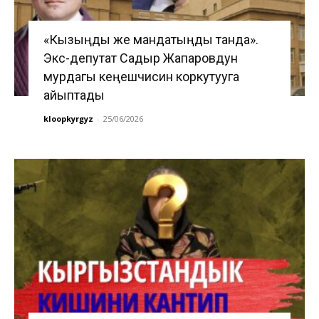
«Кызыңды же мандатыңды танда».
Экс-депутат Садыр Жапаровдун
мурдагы кеңешчисин коркутууга
айыптады
kloopkyrgyz
-
25/06/2026