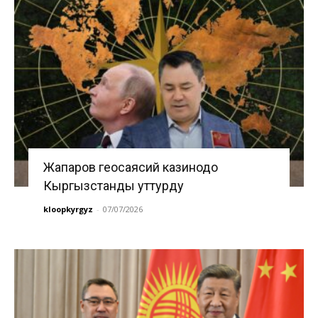
Жапаров геосаясий казинодо
Кыргызстанды уттурду
kloopkyrgyz
-
07/07/2026