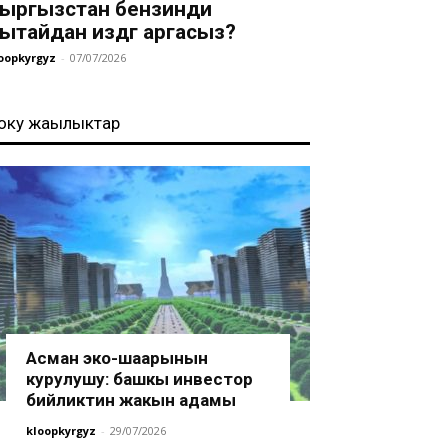
ыргызстан бензинди
ытайдан издөөгө аргасыз?
oopkyrgyz
-
07/07/2026
оңку жаңылыктар
Асман эко-шаарынын
курулушу: башкы инвестор
бийликтин жакын адамы
kloopkyrgyz
-
29/07/2026