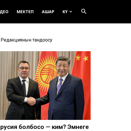
ДЕО
МЕКТЕП
АШАР
KY
Редакциянын тандоосу
русия болбосо — ким? Эмнеге