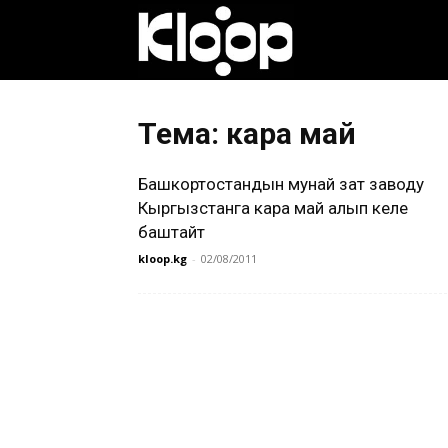
Клооп
кыргызча
Тема: кара май
Башкортостандын мунай зат заводу
|
Кыргызстанга кара май алып келе
баштайт
kloop.kg
-
02/08/2011
Кыргызстан
жаңылыктары