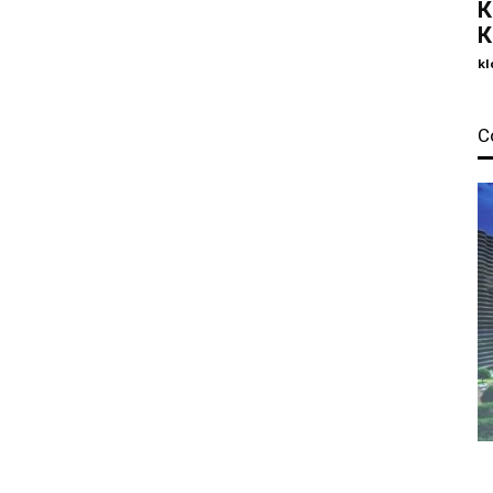
К
К
kl
С