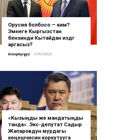
Орусия болбосо — ким?
Эмнеге Кыргызстан
бензинди Кытайдан издөөгө
аргасыз?
kloopkyrgyz
-
07/07/2026
«Кызыңды же мандатыңды
танда». Экс-депутат Садыр
Жапаровдун мурдагы
кеңешчисин коркутууга