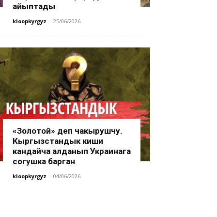
айыптады
kloopkyrgyz
-
25/06/2026
«Золотой» деп чакырушчу.
Кыргызстандык киши
кандайча алданып Украинага
согушка барган
kloopkyrgyz
-
04/06/2026