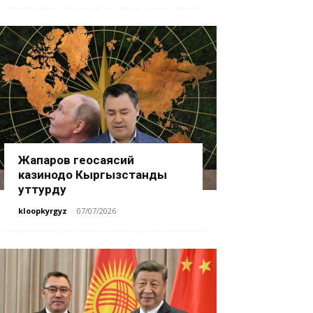
Жапаров геосаясий
казинодо Кыргызстанды
уттурду
kloopkyrgyz
-
07/07/2026