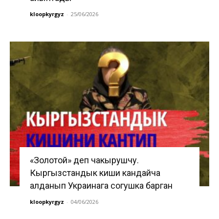
kloopkyrgyz
-
25/06/2026
«Золотой» деп чакырушчу.
Кыргызстандык киши кандайча
алданып Украинага согушка барган
kloopkyrgyz
-
04/06/2026