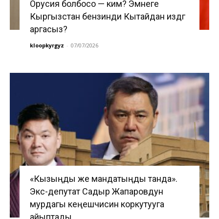
Орусия болбосо — ким? Эмнеге
Кыргызстан бензинди Кытайдан издөөгө
аргасыз?
kloopkyrgyz
-
07/07/2026
«Кызыңды же мандатыңды танда».
Экс-депутат Садыр Жапаровдун
мурдагы кеңешчисин коркутууга
айыптады