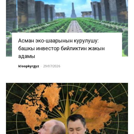
Асман эко-шаарынын курулушу:
башкы инвестор бийликтин жакын
адамы
kloopkyrgyz
-
29/07/2026