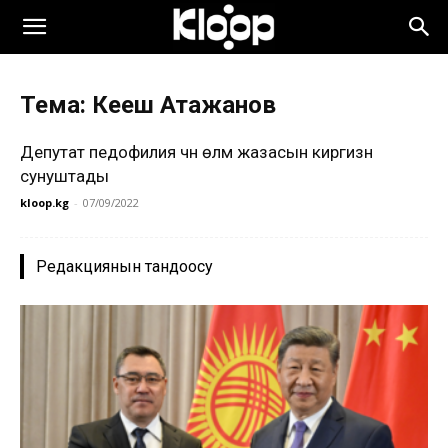
Тема: Кеңеш Атажанов
Депутат педофилия үчүн өлүм жазасын киргизүүнү
сунуштады
kloop.kg
-
07/09/2022
Редакциянын тандоосу