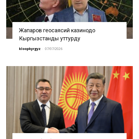
Жапаров геосаясий казинодо
Кыргызстанды уттурду
kloopkyrgyz
-
07/07/2026