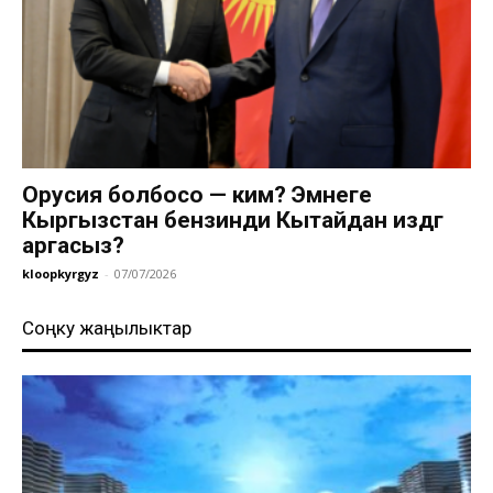
Орусия болбосо — ким? Эмнеге
Кыргызстан бензинди Кытайдан издөөгө
аргасыз?
kloopkyrgyz
-
07/07/2026
Соңку жаңылыктар