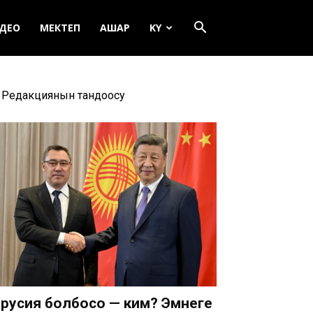
ДЕО
МЕКТЕП
АШАР
KY
Редакциянын тандоосу
русия болбосо — ким? Эмнеге