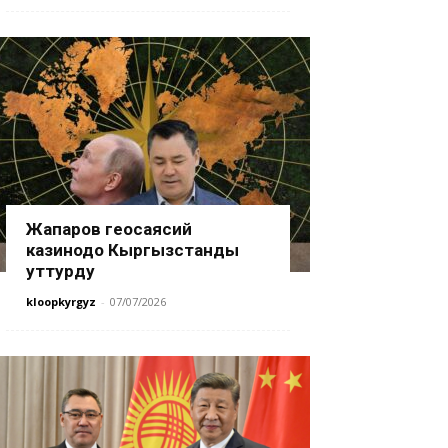
Жапаров геосаясий
казинодо Кыргызстанды
уттурду
kloopkyrgyz
-
07/07/2026