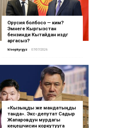
Орусия болбосо — ким?
Эмнеге Кыргызстан
бензинди Кытайдан издөөгө
аргасыз?
kloopkyrgyz
-
07/07/2026
«Кызыңды же мандатыңды
танда». Экс-депутат Садыр
Жапаровдун мурдагы
кеңешчисин коркутууга