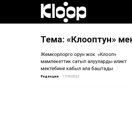
Клооп
кыргызча
Тема: «Клооптун» ме
Жемкорлорго орун жок. «Клооп»
|
мамлекеттик сатып алууларды иликтөө
мектебине кабыл ала баштады
Редакция
-
17/10/2022
Кыргызстан
жаңылыктары