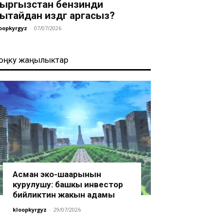
ыргызстан бензинди
ытайдан издөөгө аргасыз?
oopkyrgyz
-
07/07/2026
оңку жаңылыктар
Асман эко-шаарынын
курулушу: башкы инвестор
бийликтин жакын адамы
kloopkyrgyz
-
29/07/2026