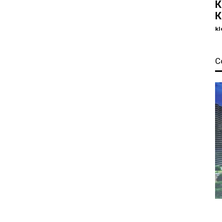
К
К
kl
С