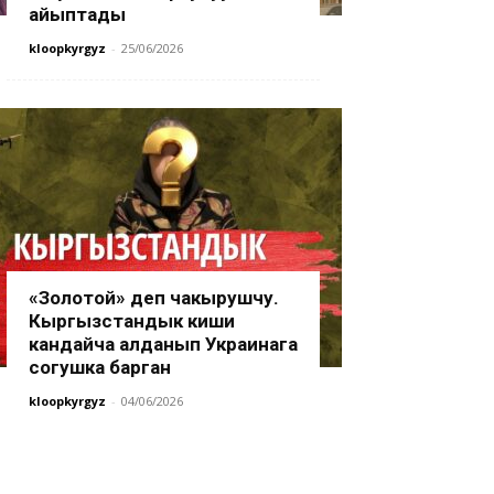
айыптады
kloopkyrgyz
-
25/06/2026
«Золотой» деп чакырушчу.
Кыргызстандык киши
кандайча алданып Украинага
согушка барган
kloopkyrgyz
-
04/06/2026