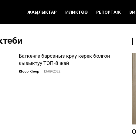
ЖАҢЫЛЫКТАР
ИЛИКТӨӨ
РЕПОРТАЖ
ВИ
ктеби
Баткенге барсаңыз көрүү керек болгон
кызыктуу ТОП-8 жай
Kloop Kloop
-
13/09/2022
О