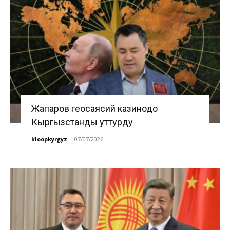
Жапаров геосаясий казинодо
Кыргызстанды уттурду
kloopkyrgyz
-
07/07/2026