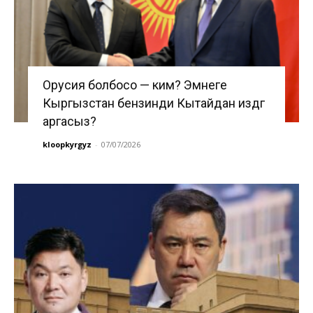
Орусия болбосо — ким? Эмнеге
Кыргызстан бензинди Кытайдан издөөгө
аргасыз?
kloopkyrgyz
-
07/07/2026