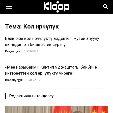
Тема: Кол өнөрчүлүк
Байыркы кол өнөрчүлүктү аздектеп, музей ачууну
кыялданган бишкектик сүрөтчү
Редакция
-
06/09/2022
«Мен карыбайм»: Кантип 92 жаштагы байбиче
интернеттен кол өнөрчүлүктү үйрөнгөн?
kloopkyrgyz
-
12/03/2017
Редакциянын тандоосу