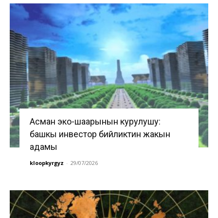
Асман эко-шаарынын курулушу:
башкы инвестор бийликтин жакын
адамы
kloopkyrgyz
-
29/07/2026