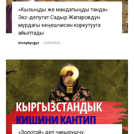
«Кызыңды же мандатыңды танда».
Экс-депутат Садыр Жапаровдун
мурдагы кеңешчисин коркутууга
айыптады
kloopkyrgyz
-
25/06/2026
«Золотой» деп чакырушчу.