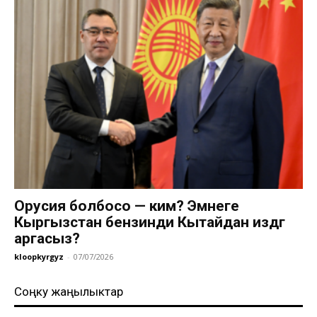
Орусия болбосо — ким? Эмнеге
Кыргызстан бензинди Кытайдан издөөгө
аргасыз?
kloopkyrgyz
-
07/07/2026
Соңку жаңылыктар