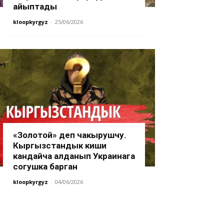
айыптады
kloopkyrgyz
-
25/06/2026
«Золотой» деп чакырушчу.
Кыргызстандык киши
кандайча алданып Украинага
согушка барган
kloopkyrgyz
-
04/06/2026