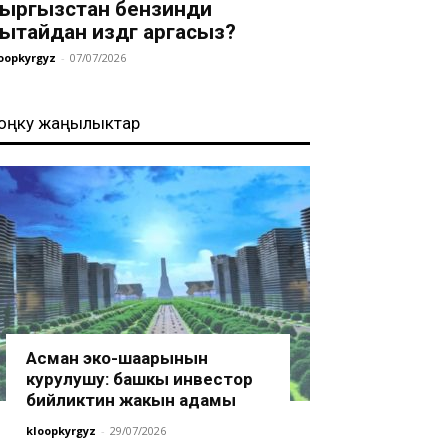
ыргызстан бензинди
ытайдан издөөгө аргасыз?
oopkyrgyz
-
07/07/2026
оңку жаңылыктар
Асман эко-шаарынын
курулушу: башкы инвестор
бийликтин жакын адамы
kloopkyrgyz
-
29/07/2026