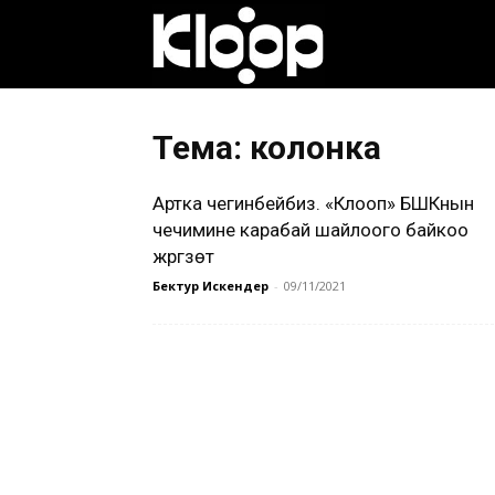
Клооп
кыргызча
Тема: колонка
Артка чегинбейбиз. «Клооп» БШКнын
|
чечимине карабай шайлоого байкоо
жүргүзөт
Бектур Искендер
-
09/11/2021
Кыргызстан
жаңылыктары