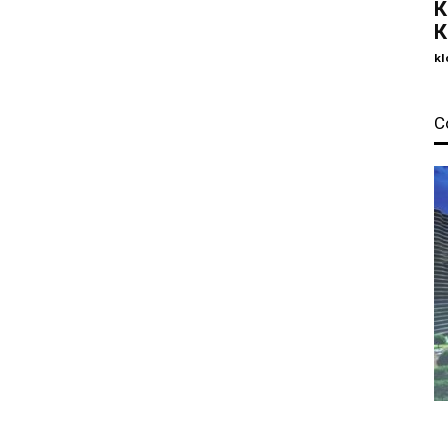
К
К
kl
С