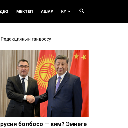
ДЕО
МЕКТЕП
АШАР
KY
Редакциянын тандоосу
русия болбосо — ким? Эмнеге