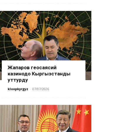
Жапаров геосаясий
казинодо Кыргызстанды
уттурду
kloopkyrgyz
-
07/07/2026