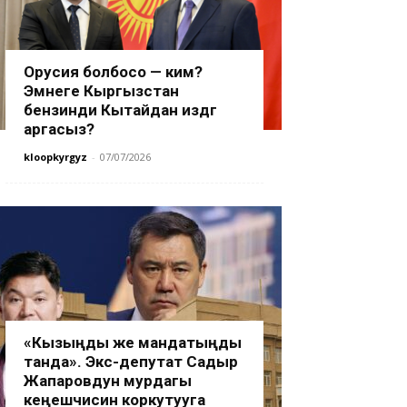
Орусия болбосо — ким?
Эмнеге Кыргызстан
бензинди Кытайдан издөөгө
аргасыз?
kloopkyrgyz
-
07/07/2026
«Кызыңды же мандатыңды
танда». Экс-депутат Садыр
Жапаровдун мурдагы
кеңешчисин коркутууга