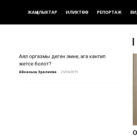
ЖАҢЫЛЫКТАР
ИЛИКТӨӨ
РЕПОРТАЖ
ВИ
Аял оргазмы деген эмне, ага кантип
жетсе болот?
Айканыш Эралиева
-
25/04/2019
О