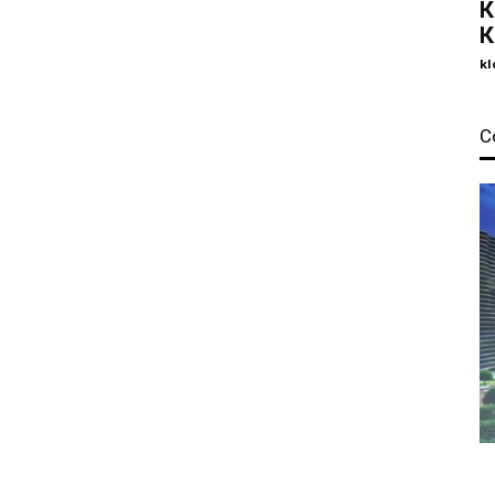
К
К
kl
С