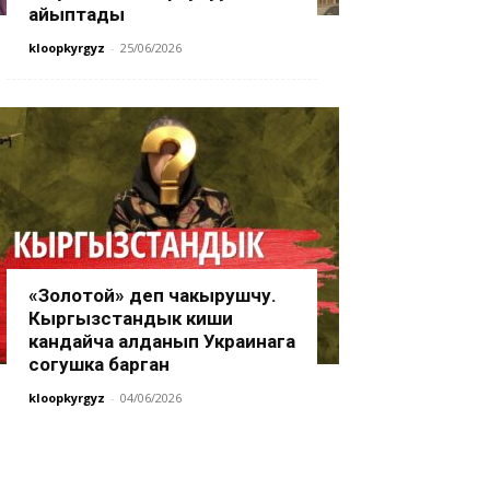
айыптады
kloopkyrgyz
-
25/06/2026
«Золотой» деп чакырушчу.
Кыргызстандык киши
кандайча алданып Украинага
согушка барган
kloopkyrgyz
-
04/06/2026