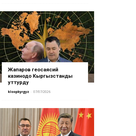
Жапаров геосаясий
казинодо Кыргызстанды
уттурду
kloopkyrgyz
-
07/07/2026