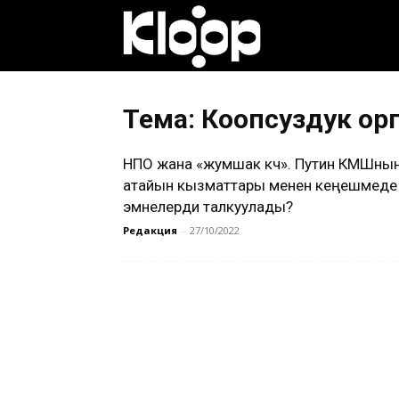
Клооп
кыргызча
Тема: Коопсуздук ор
НПО жана «жумшак күч». Путин КМШны
|
атайын кызматтары менен кеңешмеде
эмнелерди талкуулады?
Редакция
-
27/10/2022
Кыргызстан
жаңылыктары