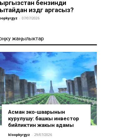
ыргызстан бензинди
ытайдан издөөгө аргасыз?
oopkyrgyz
-
07/07/2026
оңку жаңылыктар
Асман эко-шаарынын
курулушу: башкы инвестор
бийликтин жакын адамы
kloopkyrgyz
-
29/07/2026