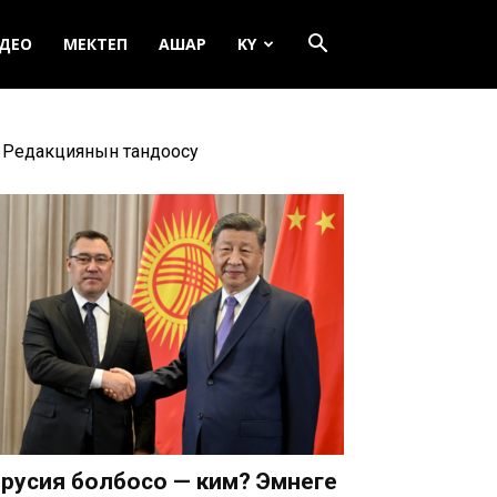
ДЕО
МЕКТЕП
АШАР
KY
Редакциянын тандоосу
русия болбосо — ким? Эмнеге