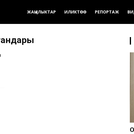
ЖАҢЫЛЫКТАР
ИЛИКТӨӨ
РЕПОРТАЖ
ВИ
гандары
н
О