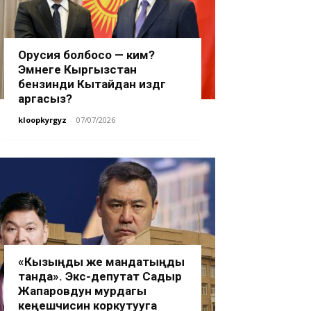
Орусия болбосо — ким?
Эмнеге Кыргызстан
бензинди Кытайдан издөөгө
аргасыз?
kloopkyrgyz
-
07/07/2026
«Кызыңды же мандатыңды
танда». Экс-депутат Садыр
Жапаровдун мурдагы
кеңешчисин коркутууга