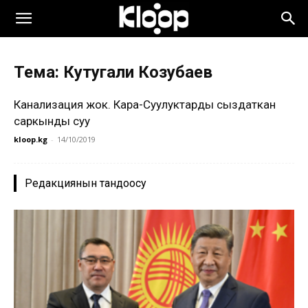
Тема: Кутугали Козубаев
Канализация жок. Кара-Суулуктарды сыздаткан
саркынды суу
kloop.kg
-
14/10/2019
Редакциянын тандоосу