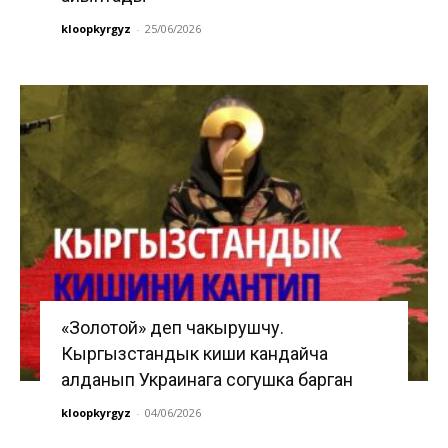
kloopkyrgyz
-
25/06/2026
«Золотой» деп чакырушчу.
Кыргызстандык киши кандайча
алданып Украинага согушка барган
kloopkyrgyz
-
04/06/2026