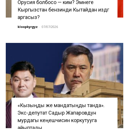
Орусия болбосо — ким? Эмнеге
Кыргызстан бензинди Кытайдан издөөгө
аргасыз?
kloopkyrgyz
-
07/07/2026
«Кызыңды же мандатыңды танда».
Экс-депутат Садыр Жапаровдун
мурдагы кеңешчисин коркутууга
айыптады