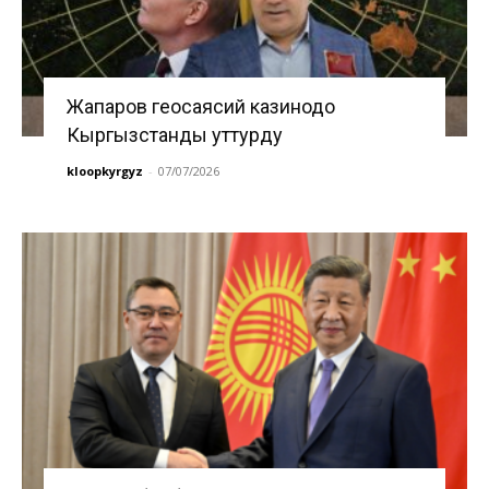
Жапаров геосаясий казинодо
Кыргызстанды уттурду
kloopkyrgyz
-
07/07/2026