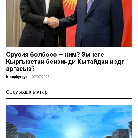
Орусия болбосо — ким? Эмнеге
Кыргызстан бензинди Кытайдан издөөгө
аргасыз?
kloopkyrgyz
-
07/07/2026
Соңку жаңылыктар