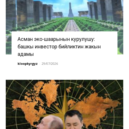
Асман эко-шаарынын курулушу:
башкы инвестор бийликтин жакын
адамы
kloopkyrgyz
-
29/07/2026