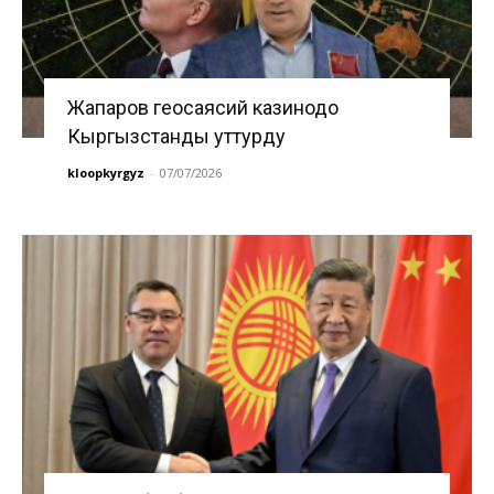
Жапаров геосаясий казинодо
Кыргызстанды уттурду
kloopkyrgyz
-
07/07/2026