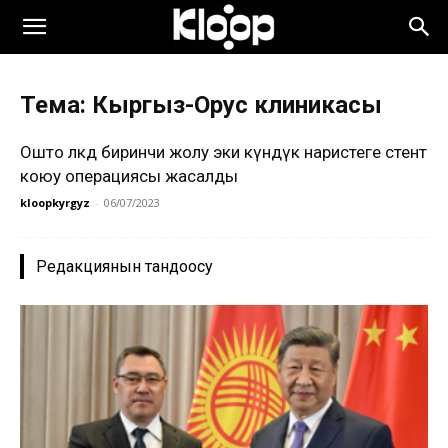
Тема: Кыргыз-Орус клиникасы
Ошто өлкөдө биринчи жолу эки күндүк наристеге стент
коюу операциясы жасалды
kloopkyrgyz
-
06/07/2023
Редакциянын тандоосу