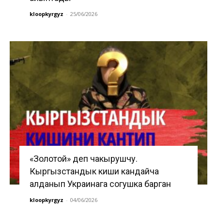
kloopkyrgyz
-
25/06/2026
«Золотой» деп чакырушчу.
Кыргызстандык киши кандайча
алданып Украинага согушка барган
kloopkyrgyz
-
04/06/2026