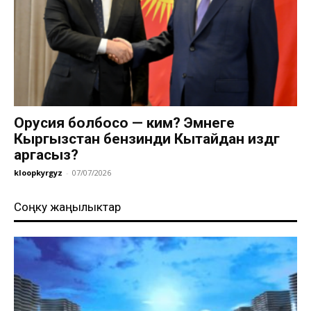
Орусия болбосо — ким? Эмнеге
Кыргызстан бензинди Кытайдан издөөгө
аргасыз?
kloopkyrgyz
-
07/07/2026
Соңку жаңылыктар