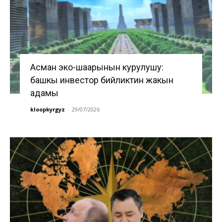
Асман эко-шаарынын курулушу:
башкы инвестор бийликтин жакын
адамы
kloopkyrgyz
-
29/07/2026