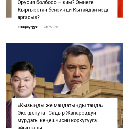
Орусия болбосо — ким? Эмнеге
Кыргызстан бензинди Кытайдан издөөгө
аргасыз?
kloopkyrgyz
-
07/07/2026
«Кызыңды же мандатыңды танда».
Экс-депутат Садыр Жапаровдун
мурдагы кеңешчисин коркутууга
айыптады