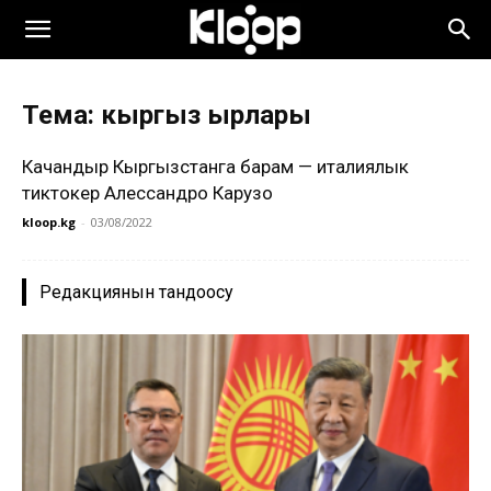
Тема: кыргыз ырлары
Качандыр Кыргызстанга барам — италиялык
тиктокер Алессандро Карузо
kloop.kg
-
03/08/2022
Редакциянын тандоосу