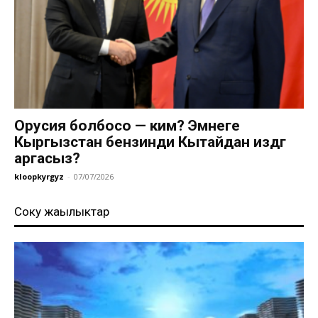
Орусия болбосо — ким? Эмнеге
Кыргызстан бензинди Кытайдан издөөгө
аргасыз?
kloopkyrgyz
-
07/07/2026
Соңку жаңылыктар