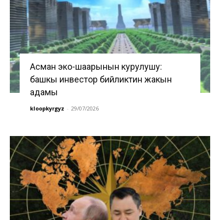
Асман эко-шаарынын курулушу:
башкы инвестор бийликтин жакын
адамы
kloopkyrgyz
-
29/07/2026