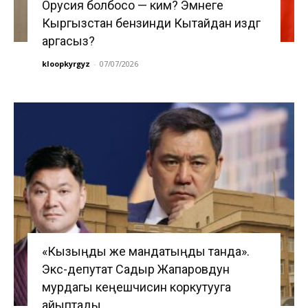
Орусия болбосо — ким? Эмнеге
Кыргызстан бензинди Кытайдан издөөгө
аргасыз?
kloopkyrgyz
-
07/07/2026
«Кызыңды же мандатыңды танда».
Экс-депутат Садыр Жапаровдун
мурдагы кеңешчисин коркутууга
айыптады