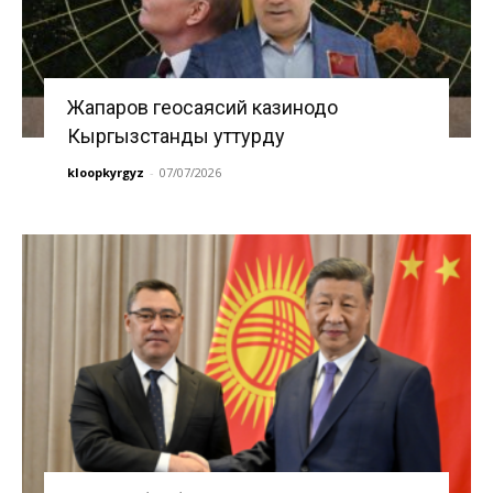
Жапаров геосаясий казинодо
Кыргызстанды уттурду
kloopkyrgyz
-
07/07/2026