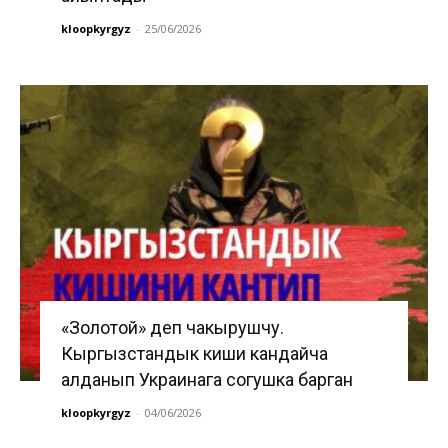
kloopkyrgyz
-
25/06/2026
«Золотой» деп чакырушчу.
Кыргызстандык киши кандайча
алданып Украинага согушка барган
kloopkyrgyz
-
04/06/2026